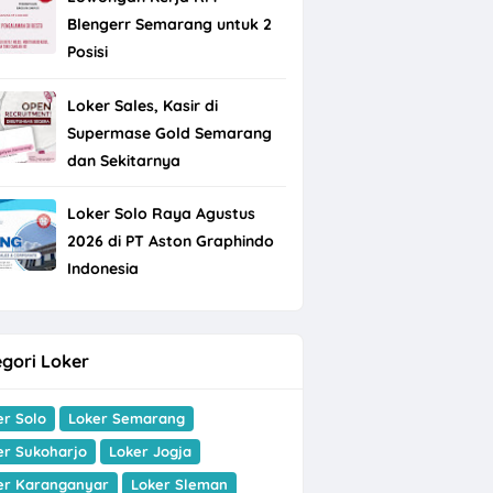
Blengerr Semarang untuk 2
Posisi
Loker Sales, Kasir di
Supermase Gold Semarang
dan Sekitarnya
Loker Solo Raya Agustus
2026 di PT Aston Graphindo
Indonesia
gori Loker
er Solo
Loker Semarang
er Sukoharjo
Loker Jogja
er Karanganyar
Loker Sleman