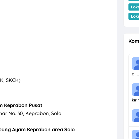
Lok
Lok
Kom
a l…
KK, SKCK)
kir
m Keprabon Pusat
mar No. 30, Keprabon, Solo
cabang Ayam Keprabon area Solo