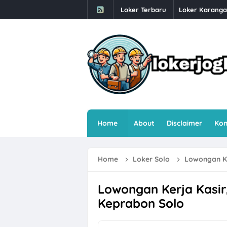
Loker Terbaru
Loker Karanga
Lowongan Kerj
Loker Solo Bul
Loker Pabrik P
Lowongan Kerja
Loker Pecel P
Home
About
Disclaimer
Kon
Loker Digital 
Loker Sukoharj
Home
Loker Solo
Lowongan Ke
Loker Perusaha
Loker Semarang
Lowongan Kerja Kasir,
Keprabon Solo
Loker Bulan Ag
Lowongan Kerj