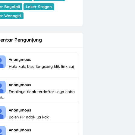
er Boyolali
Loker Sragen
er Wonogiri
entar Pengunjung
Anonymous
Halo kak, bisa langsung klik link saj
Anonymous
Emailnya tidak terdaftar saya coba
im…
Anonymous
Boleh PP ndak ya kak
Anonymous