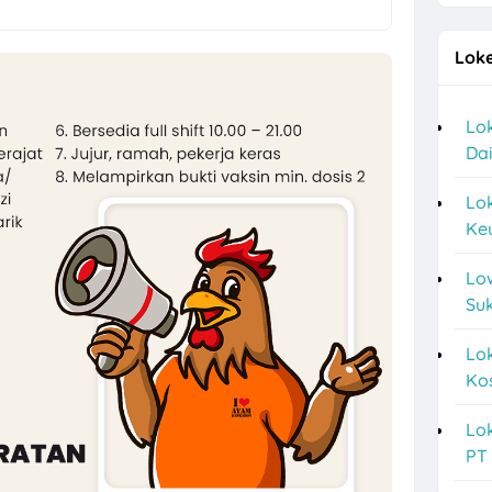
an Perkasa Karanganyar Hiring Staff R&D, Karyawan Produksi
Loke
a F&B Solo di Bolo Bake untuk Lulusan SMA/SMK
sitek Frontline di CV Mulia Arkonindo
Lok
Dai
a Finance Administrator, Bagian Umum, dll di PT Anugrah Vindo Abadi
ukoharjo Terbaru di CV Bunga Bakung Plastik
Lo
Keu
g SPV, Sales Retention Officer, Sales Marketing Officer di PT Mega Fi
Lo
ources Partner Sukoharjo dan Sekitarnya untuk 4 Posisi
Suk
a Sales Semarang di Aura Praba Pro
Lok
les Grandmax dan Sales Taking Order di PT Artaboga Cemerlang
Kos
aan Kontraktor di Semarang Bulan Agustus 2026
Lok
NO di Solo Hiring Driver Pribadi
PT
counting, Operator Rafia, dll di PT Langgeng Nusantara Plastik Karan