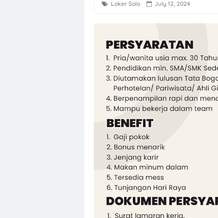
Loker Solo
July 12, 2024
PT Sakti Pang
Lowongan Kerj
Loker Jogja Ar
Loker Solo Ray
Loker Pabrik S
Loker Marketin
Loker Next Res
Lowongan Kerj
Loker Solo Sa
Loker Perusah
Kantor JITU/PO
Loker Staff Ac