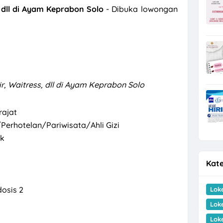
 dll di Ayam Keprabon Solo
- Dibuka lowongan
, Waitress, dll di Ayam Keprabon Solo
rajat
Perhotelan/Pariwisata/Ahli Gizi
ik
Kate
dosis 2
Lok
Lok
Lok