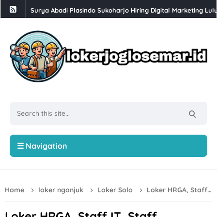
Surya Abadi Plasindo Sukoharjo Hiring Digital Marketing Lul
Loker Solo Raya di Kontraktor & Developer PT Cakrawala P
Loker Admin Marketplace, Sopir di Toko Mebel Jempol Nusu
Loker Tenaga Borongan Paking HDPE, Administrasi, Operator
Lowongan Kerja Solo Lulusan SMA Sederajat di Punakawan 
Lowongan Kerja Semarang Gaji hingga 7 Juta di NSC Financ
Loker Desk Collection Semarang di PT Integritas Prima Nus
Lowongan Kerja Semarang Terbaru di Vespa Kharisma Moto
☰ Navigation
Loker Semarang Posisi Driver Gaji UMK
Loker Solo Raya Crew Dapur, Personal Hygiene, Staff TAF, dl
Home
loker nganjuk
Loker Solo
Loker HRGA, Staff IT, Staff Administrasi Jatim di PT Kerbau Solo & Nganjuk
Loker Klaten, Sukoharjo, Surakarta Posisi Field Collector P
Loker Sukoharjo untuk 2 Posisi di Chery Solo Baru (PT Prad
Loker HRGA, Staff IT, Staff