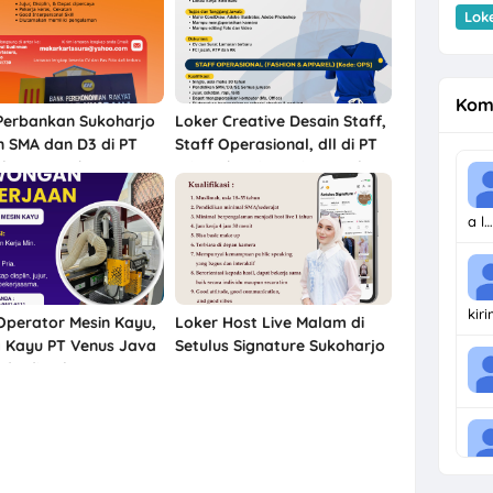
Lok
Kom
Perbankan Sukoharjo
Loker Creative Desain Staff,
n SMA dan D3 di PT
Staff Operasional, dll di PT
kar Nugraha
Tri Usaha Sinar Timur Solo
Baru
a l…
kir
Operator Mesin Kayu,
Loker Host Live Malam di
 Kayu PT Venus Java
Setulus Signature Sukoharjo
ndo di Solo &
rjo