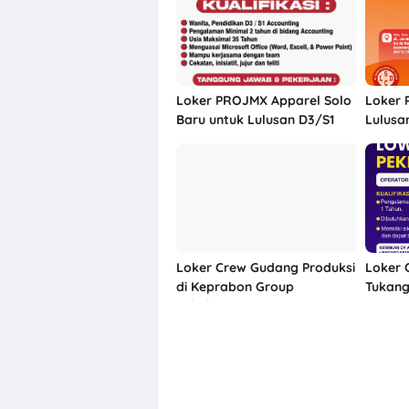
Loker PROJMX Apparel Solo
Loker 
Baru untuk Lulusan D3/S1
Lulusa
BPR Me
Loker Crew Gudang Produksi
Loker 
di Keprabon Group
Tukang
Sukoharjo
Kreasi
Sukoha