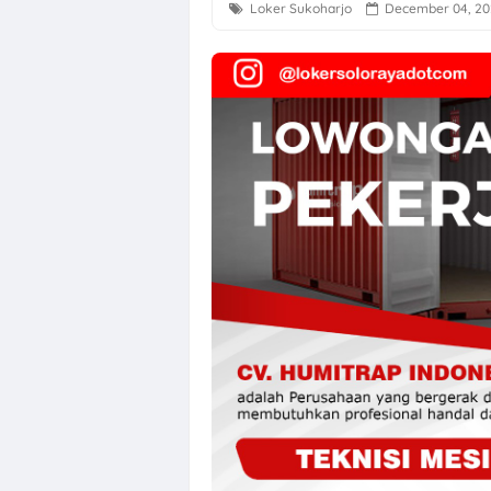
Loker Sukoharjo
December 04, 2
Loker Perbank
Loker Creative 
Loker PT Multi
Loker Solo Ter
Lowongan Kerj
Loker Kota Se
Loker Crew Gu
Loker Supervis
Loker Technica
Loker Operato
Loker Semaran
Loker Solo Ray