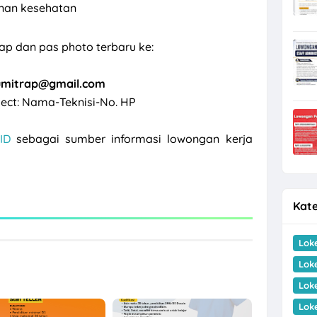
inan kesehatan
ap dan pas photo terbaru ke:
umitrap@gmail.com
ect: Nama-Teknisi-No. HP
ID
sebagai sumber informasi lowongan kerja
Kate
Lok
Lok
Lok
Lok