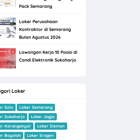
Pack Semarang
Loker Perusahaan
Kontraktor di Semarang
Bulan Agustus 2026
Lowongan Kerja 10 Posisi di
Candi Elektronik Sukoharjo
gori Loker
er Solo
Loker Semarang
er Sukoharjo
Loker Jogja
er Karanganyar
Loker Sleman
er Boyolali
Loker Sragen