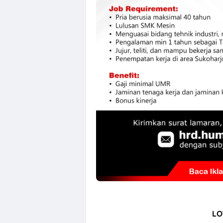
Loker Canvass
LO