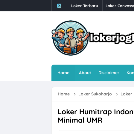
Loker Terbaru
Loker Supervis
Babesen Grosir
Loker Solo 3 P
Loker Bulan Ag
Lowongan Kerj
Loker SPV Acco
Home
About
Disclaimer
Kon
Loker PT Gener
Loker Kurir Mo
Home
Loker Sukoharjo
Loker 
Loker PROJMX 
Lowongan Kerj
Loker Humitrap Indon
Minimal UMR
Loker Sales Co
Loker Crew Da