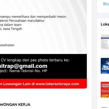
Boy
er di PT Kinarya Alihdaya Mandiri Semarang
Loke
WONGAN KERJA