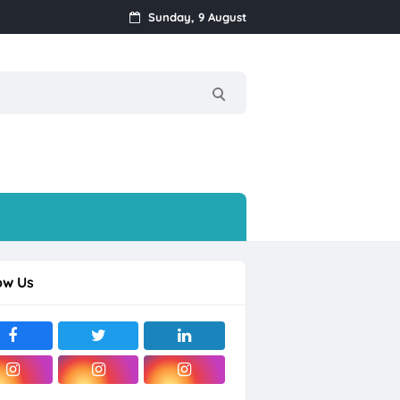
Sunday, 9 August
i Sentosa Solo
ow Us
ogja
ragan) Mijen, Semarang