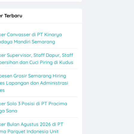
r Terbaru
Baru
er Canvasser di PT Kinarya
ihdaya Mandiri Semarang
er Supervisor, Staff Dapur, Staff
ersihan dan Cuci Piring di Kudus
besen Grosir Semarang Hiring
les Lapangan dan Administrasi
es
olo Raya
er Solo 3 Posisi di PT Pracima
ga Sana
rjo
er Bulan Agustus 2026 di PT
ma Parquet Indonesia Unit