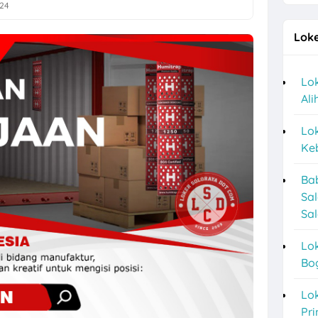
024
an Sukoharjo Lulusan SMA dan D3 di PT BPR Mekar Nugraha
Loke
Desain Staff, Staff Operasional, dll di PT Tri Usaha Sinar Timur Solo 
 Logam Perkasa untuk 1 Posisi di Klaten
Lok
Al
baru Lulusan D3 di Sayekti
a Perusahaan F&B di Waroeng Tokyo Semarang
Lok
Keb
marang di CV Bumi Raya Indonesia Bulan Agustus 2026
Ba
dang Produksi di Keprabon Group Sukoharjo
Sa
or Store dan Barista di Pangestu Coffee Kendal
Sal
l Sales, Social Media & Counter Officer di Indographia Prima Utama S
Lok
Bo
r Mesin Kayu, Tukang Kayu PT Venus Java Kreasindo di Solo & Sukoha
g Terbaru di Booba Bloom
Lok
Pri
a Posisi Staff Minuman, Dishwasher, Kasir, dll di Bakso Haji Mahmud