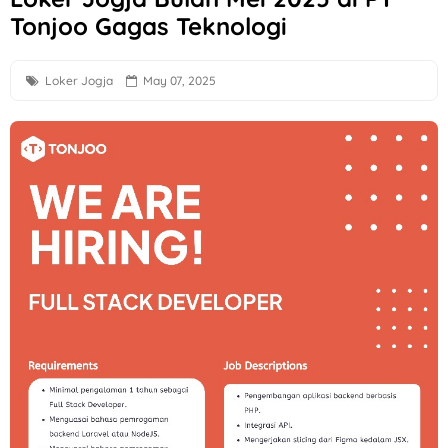
Tonjoo Gagas Teknologi
Loker Perbankan Sukoharjo Lulusan SMA dan D3 di PT BPR
Loker Creative Desain Staff, Staff Operasional, dll di PT Tr
Loker Jogja
May 07, 2025
Loker PT Multi Logam Perkasa untuk 1 Posisi di Klaten
Loker Solo Terbaru Lulusan D3 di Sayekti
Lowongan Kerja Perusahaan F&B di Waroeng Tokyo Semar
Loker Kota Semarang di CV Bumi Raya Indonesia Bulan Agu
Loker Crew Gudang Produksi di Keprabon Group Sukoharjo
Loker Supervisor Store dan Barista di Pangestu Coffee Ken
Loker Technical Sales, Social Media & Counter Officer di I
Loker Operator Mesin Kayu, Tukang Kayu PT Venus Java Kre
Loker Semarang Terbaru di Booba Bloom
Loker Solo Raya Posisi Staff Minuman, Dishwasher, Kasir, d