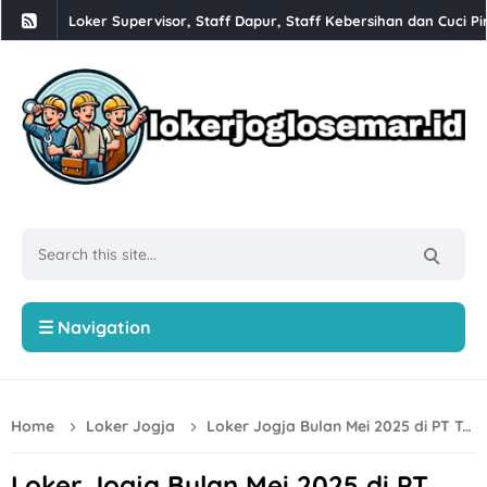
Loker Supervisor, Staff Dapur, Staff Kebersihan dan Cuci Pi
Babesen Grosir Semarang Hiring Sales Lapangan dan Adminis
Loker Solo 3 Posisi di PT Pracima Boga Sana
Loker Bulan Agustus 2026 di PT Prima Parquet Indonesia Uni
Lowongan Kerja XLC Promotor di XLSmart Semarang
Loker SPV Accounting & Pajak, Mandor Bongkar Muat, Sales,
Loker PT Generasi Motor Sukses Solo Posisi Security, Driver 
Loker Kurir Motoris di CV Cahaya Berlian Solo
☰ Navigation
Loker PROJMX Apparel Solo Baru untuk Lulusan D3/S1
Lowongan Kerja Perusahaan Bakery SOFDOH Penempatan di
Home
Loker Jogja
Loker Jogja Bulan Mei 2025 di PT Tonjoo Gagas Teknologi
Loker Sales Counter, Helper Toko di Toko Super Grosir Nono
Loker Crew Dapur, Kepala Outlet di Djuragan Group (Peny
Loker Jogja Bulan Mei 2025 di PT