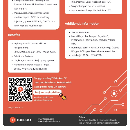
Loker Canvasser di PT Kinarya Alihdaya Mandiri Semarang