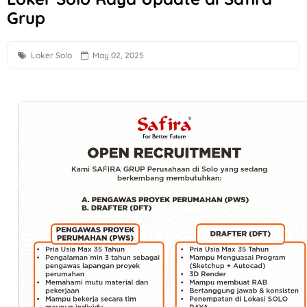
Grup
Loker Bali Driver, Helper, Admin Cabang & Backup di PT In
Loker Agustus 2026 di Astra Daihatsu Klaten & Solo
Loker Solo
May 02, 2025
Loker Karanganyar HRD, Gudang, Keuangan, dll di Sweet T
Lowongan Kerja F&B Solo dan Sukoharjo di Es Teh Mas Kare
Loker Solo Bulan Agustus 2026 di Kosi Kost
Loker Pabrik Pipa PVC Sukoharjo di PT Damai Global Synerg
Lowongan Kerja 10 Posisi di Candi Elektronik Sukoharjo
Loker Pecel Pepe Semarang Posisi Crew Outlet
Loker Digital Marketing Sukoharjo di PT Elvas Grafika Indone
Loker Sukoharjo 5 Posisi CV Tiga Likuid Plastindo & PT Liku
Loker Perusahaan Retail Elektronik Semarang di Modern Ele
Loker Semarang untuk 1 Posisi di Norma Aesthetic Clinic