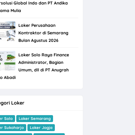
rsolusi Global Indo dan PT Andika
tama Mulia
Loker Perusahaan
Kontraktor di Semarang
Bulan Agustus 2026
Loker Solo Raya Finance
Administrator, Bagian
Umum, dll di PT Anugrah
do Abadi
gori Loker
er Solo
Loker Semarang
er Sukoharjo
Loker Jogja