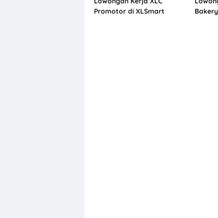
Lowongan Kerja XLC
Lowong
Promotor di XLSmart
Baker
Semarang
Penemp
Solo, 