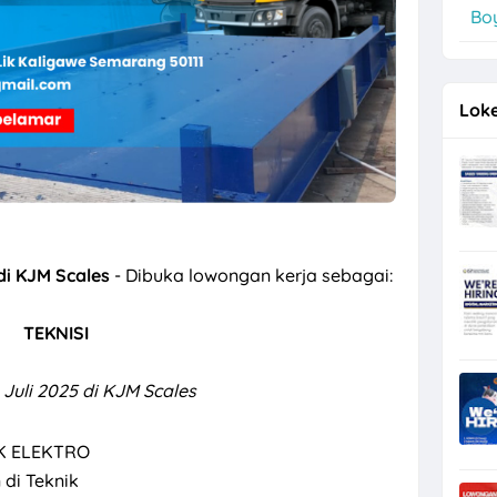
Boy
er di PT Kinarya Alihdaya Mandiri Semarang
Loke
di KJM Scales
- Dibuka lowongan kerja sebagai:
TEKNISI
Juli 2025 di KJM Scales
IK ELEKTRO
di Teknik