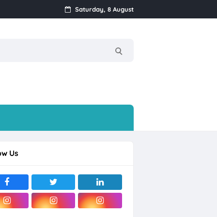
Saturday, 8 August
i Sentosa Solo
ow Us
ogja
ragan) Mijen, Semarang