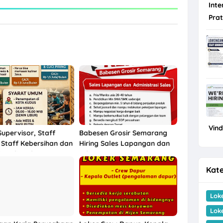
Inte
Pra
Vin
Supervisor, Staff
Babesen Grosir Semarang
 Staff Kebersihan dan
Hiring Sales Lapangan dan
ring di Kudus
Administrasi Sales
Kate
Lok
Lok