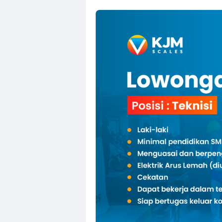
Loker Perbank
Loker Creative 
Loker PT Multi
Loker Solo Ter
Lowongan Kerj
Loker Kota Se
Loker Crew Gu
Loker Supervis
Loker Technica
Loker Operato
Loker Semaran
Loker Solo Ray