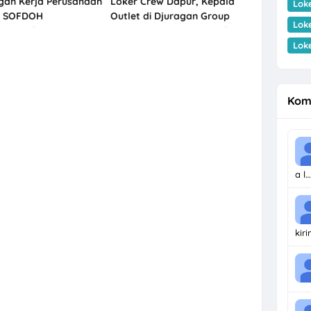
an Kerja Perusahaan
Loker Crew Dapur, Kepala
Lok
y SOFDOH
Outlet di Djuragan Group
Lok
atan di Semarang,
(Penyetan Juragan & Bakso
dan Jogja
Juragan) Mijen, Semarang
Lok
Kom
a l…
kir