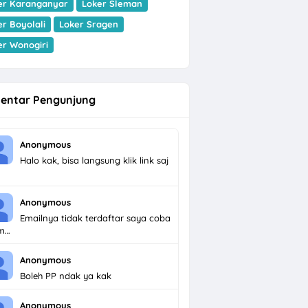
er Karanganyar
Loker Sleman
er Boyolali
Loker Sragen
er Wonogiri
entar Pengunjung
Anonymous
Halo kak, bisa langsung klik link saj
Anonymous
Emailnya tidak terdaftar saya coba
im…
Anonymous
Boleh PP ndak ya kak
Anonymous