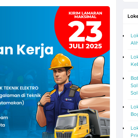
an Sukoharjo Lulusan SMA dan D3 di PT BPR Mekar Nugraha
Loke
Desain Staff, Staff Operasional, dll di PT Tri Usaha Sinar Timur Solo 
 Logam Perkasa untuk 1 Posisi di Klaten
Lok
Al
baru Lulusan D3 di Sayekti
a Perusahaan F&B di Waroeng Tokyo Semarang
Lok
Keb
marang di CV Bumi Raya Indonesia Bulan Agustus 2026
Ba
dang Produksi di Keprabon Group Sukoharjo
Sa
or Store dan Barista di Pangestu Coffee Kendal
Sal
l Sales, Social Media & Counter Officer di Indographia Prima Utama S
Lok
Bo
r Mesin Kayu, Tukang Kayu PT Venus Java Kreasindo di Solo & Sukoha
g Terbaru di Booba Bloom
Lok
Pri
a Posisi Staff Minuman, Dishwasher, Kasir, dll di Bakso Haji Mahmud