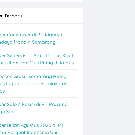
r Terbaru
Baru
er Canvasser di PT Kinarya
ihdaya Mandiri Semarang
er Supervisor, Staff Dapur, Staff
ersihan dan Cuci Piring di Kudus
besen Grosir Semarang Hiring
les Lapangan dan Administrasi
es
olo Raya
er Solo 3 Posisi di PT Pracima
ga Sana
rjo
er Bulan Agustus 2026 di PT
ma Parquet Indonesia Unit