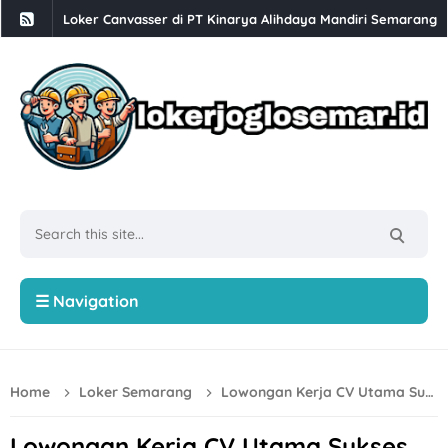
Loker Supervisor, Staff Dapur, Staff Kebersihan dan Cuci Pi
Babesen Grosir Semarang Hiring Sales Lapangan dan Adminis
Loker Solo 3 Posisi di PT Pracima Boga Sana
Loker Bulan Agustus 2026 di PT Prima Parquet Indonesia Uni
Lowongan Kerja XLC Promotor di XLSmart Semarang
Loker SPV Accounting & Pajak, Mandor Bongkar Muat, Sales,
Loker PT Generasi Motor Sukses Solo Posisi Security, Driver 
Loker Kurir Motoris di CV Cahaya Berlian Solo
☰ Navigation
Loker PROJMX Apparel Solo Baru untuk Lulusan D3/S1
Lowongan Kerja Perusahaan Bakery SOFDOH Penempatan di
Home
Loker Semarang
Lowongan Kerja CV Utama Sukses Sejahtera untuk 1 Posisi di Semarang
Loker Sales Counter, Helper Toko di Toko Super Grosir Nono
Loker Crew Dapur, Kepala Outlet di Djuragan Group (Peny
Lowongan Kerja CV Utama Sukses