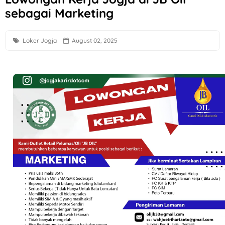
sebagai Marketing
Loker Semarang Terbaru di Sego Pecel PePe
Loker Solo Raya Lulusan S1 di Cerita Rasa Catering & Meet
Loker Jogja
August 02, 2025
Loker Bali Driver, Helper, Admin Cabang & Backup di PT In
Loker Agustus 2026 di Astra Daihatsu Klaten & Solo
Loker Karanganyar HRD, Gudang, Keuangan, dll di Sweet T
Lowongan Kerja F&B Solo dan Sukoharjo di Es Teh Mas Kare
Loker Solo Bulan Agustus 2026 di Kosi Kost
Loker Pabrik Pipa PVC Sukoharjo di PT Damai Global Synerg
Lowongan Kerja 10 Posisi di Candi Elektronik Sukoharjo
Loker Pecel Pepe Semarang Posisi Crew Outlet
Loker Digital Marketing Sukoharjo di PT Elvas Grafika Indone
Loker Sukoharjo 5 Posisi CV Tiga Likuid Plastindo & PT Liku