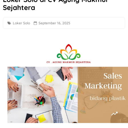
Sejahtera
Loker Semarang Terbaru di Sego Pecel PePe
Loker Solo Raya Lulusan S1 di Cerita Rasa Catering & Meet
Loker Solo
September 16, 2025
Loker Bali Driver, Helper, Admin Cabang & Backup di PT In
Loker Agustus 2026 di Astra Daihatsu Klaten & Solo
Loker Karanganyar HRD, Gudang, Keuangan, dll di Sweet T
Lowongan Kerja F&B Solo dan Sukoharjo di Es Teh Mas Kare
Loker Solo Bulan Agustus 2026 di Kosi Kost
Loker Pabrik Pipa PVC Sukoharjo di PT Damai Global Synerg
Lowongan Kerja 10 Posisi di Candi Elektronik Sukoharjo
Loker Pecel Pepe Semarang Posisi Crew Outlet
Loker Digital Marketing Sukoharjo di PT Elvas Grafika Indone
Loker Sukoharjo 5 Posisi CV Tiga Likuid Plastindo & PT Liku