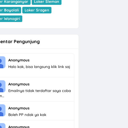
er Karanganyar
Loker Sleman
er Boyolali
Loker Sragen
er Wonogiri
entar Pengunjung
Anonymous
Halo kak, bisa langsung klik link saj
Anonymous
Emailnya tidak terdaftar saya coba
im…
Anonymous
Boleh PP ndak ya kak
Anonymous