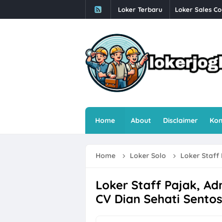
Loker Terbaru
Loker Crew Da
Loker Perbank
Loker Creative 
Loker PT Multi
Loker Solo Ter
Lowongan Kerj
Home
About
Disclaimer
Kon
Loker Kota Se
Loker Crew Gu
Home
Loker Solo
Loker Staff Pa
Loker Supervis
Loker Technica
Loker Staff Pajak, Ad
CV Dian Sehati Sento
Loker Operato
Loker Semaran