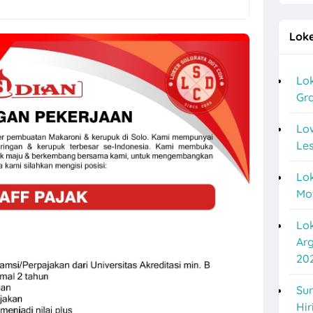
a Posisi Staff Minuman, Dishwasher, Kasir, dll di Bakso Haji Mahmud
Loke
e Malam di Setulus Signature Sukoharjo
tomer Service, Deskcollection Hybrid di SIMGROUP Area Semarang & S
Lok
Gra
gustus 2026 di PT Sakti Pangan Perkasa Karanganyar
ya Minimal Lulusan SMK di Niagara Kosmetik
Lo
Les
ng Hiring Helper, Driver, Staff Admin Toko
Lok
PCP Indoprint Posisi Graphic Design Full Time
Mo
 Staff Toko Putra Lestari di Solo
Lo
rbaru di New Surya Motor
Ar
20
Resmi Motor Yamaha Argo Motor di Semarang Agustus 2026
asindo Sukoharjo Hiring Digital Marketing Lulusan D3 & S1
Sur
Hir
ya di Kontraktor & Developer PT Cakrawala Pratama Manunggal untuk 