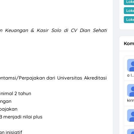
Lok
Lok
Lok
in Keuangan & Kasir Solo di CV Dian Sehati
Kom
a l…
ntamsi/Perpajakan dari Universitas Akreditasi
nimal 2 tahun
kir
angan
pajakan
 menjadi nilai plus
an inisiatif