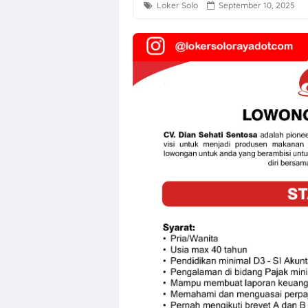
Loker Solo
September 10, 2025
Loker Solo Ray
Loker Host Liv
Loker Telecus
Loker Bulan A
Loker Solo Ra
OSS BSB Semara
Loker Solo di P
Lowongan Kerja
Loker Solo Te
Loker Dealer 
Surya Abadi Pl
Loker Solo Ra