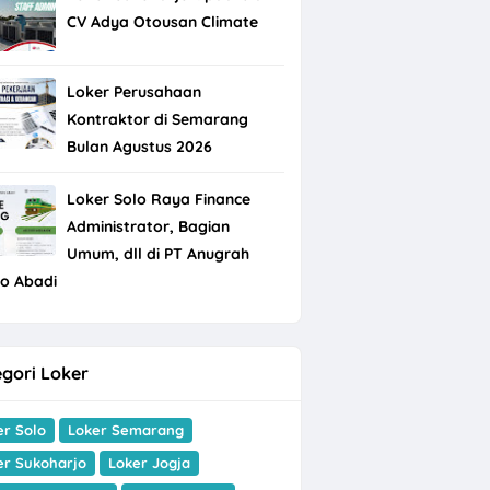
CV Adya Otousan Climate
Loker Perusahaan
Kontraktor di Semarang
Bulan Agustus 2026
Loker Solo Raya Finance
Administrator, Bagian
Umum, dll di PT Anugrah
do Abadi
gori Loker
er Solo
Loker Semarang
er Sukoharjo
Loker Jogja