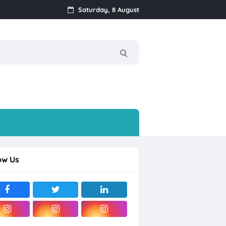
ragan) Mijen, Semarang
Saturday, 8 August
Baru
ow Us
olo Raya
rjo