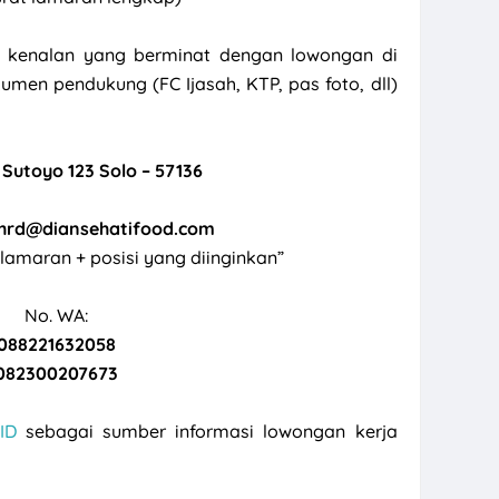
 kenalan yang berminat dengan lowongan di
men pendukung (FC Ijasah, KTP, pas foto, dll)
d Sutoyo 123 Solo – 57136
hrd@diansehatifood.com
“lamaran + posisi yang diinginkan”
No. WA:
088221632058
082300207673
ID
sebagai sumber informasi lowongan kerja