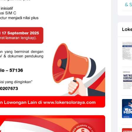
& S
unter, Helper Toko di Toko Super Grosir Nonongan, Solo
Loke