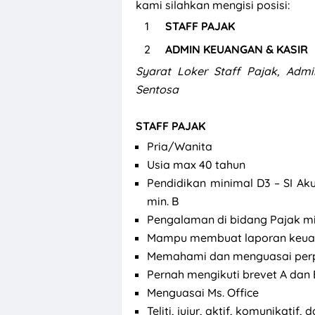
kami silahkan mengisi posisi:
STAFF PAJAK
ADMIN KEUANGAN & KASIR
Syarat
Loker Staff Pajak, Adm
Sentosa
STAFF PAJAK
Pria/Wanita
Usia max 40 tahun
Pendidikan minimal D3 – SI Aku
min. B
Pengalaman di bidang Pajak mi
Mampu membuat laporan keu
Memahami dan menguasai per
Pernah mengikuti brevet A dan B
Menguasai Ms. Office
Teliti, jujur, aktif, komunikatif, d