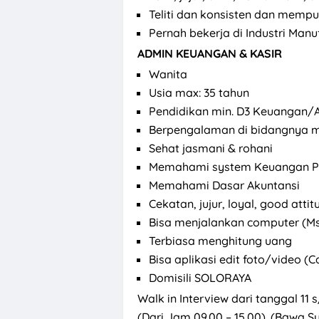
Teliti dan konsisten dan mempu
Pernah bekerja di Industri Manuf
ADMIN KEUANGAN & KASIR
Wanita
Usia max: 35 tahun
Pendidikan min. D3 Keuangan/
Berpengalaman di bidangnya mi
Sehat jasmani & rohani
Memahami system Keuangan P
Memahami Dasar Akuntansi
Cekatan, jujur, loyal, good attit
Bisa menjalankan computer (Ms 
Terbiasa menghitung uang
Bisa aplikasi edit foto/video 
Domisili SOLORAYA
Walk in Interview dari tanggal 11
(Dari Jam 09.00 – 15.00). (Bawa 