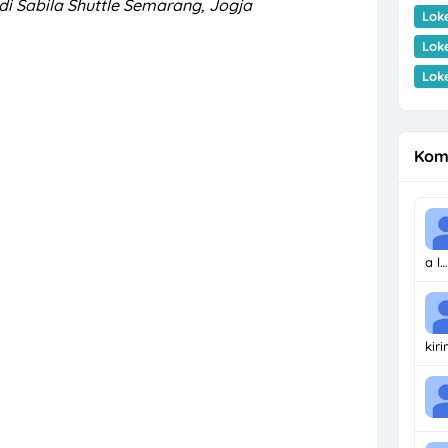
 di Sabila Shuttle Semarang, Jogja
Lok
Lok
Lok
Kom
a l…
kir