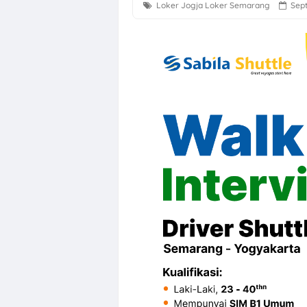
Loker Jogja
Loker Semarang
Sep
Loker Digital 
Loker Sukoharj
Loker Perusaha
Loker Semarang
Loker Bulan Ag
Lowongan Kerj
PT Sakti Pang
Lowongan Kerj
Loker Jogja Ar
Loker Solo Ray
Loker Pabrik S
Loker Marketin