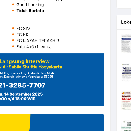
di Solo Raya Hiring Professional Videographer & Video Editor
Loke