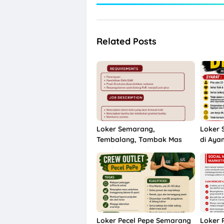
Related Posts
Loker Semarang,
Loker 
Tembalang, Tambak Mas
di Aya
untuk 3 Posisi di CV Pesta
Abadi
Loker Pecel Pepe Semarang
Loker 