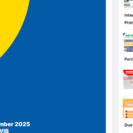
Inte
Pra
Purc
Dua