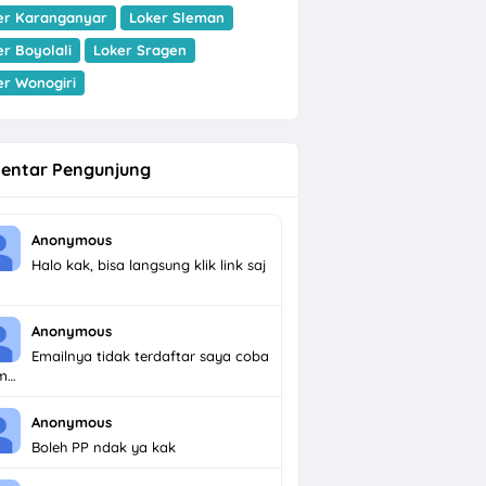
er Karanganyar
Loker Sleman
er Boyolali
Loker Sragen
er Wonogiri
entar Pengunjung
Anonymous
Halo kak, bisa langsung klik link saj
Anonymous
Emailnya tidak terdaftar saya coba
im…
Anonymous
Boleh PP ndak ya kak