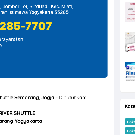
Shuttle Semarang, Jogja
– Dibutuhkan:
Kate
RIVER SHUTTLE
rang-Yogyakarta
Lok
Lok