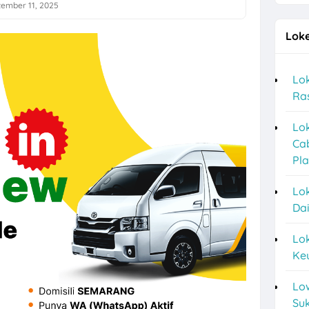
tember 11, 2025
Marketing Sukoharjo di PT Elvas Grafika Indonesia
Loke
o 5 Posisi CV Tiga Likuid Plastindo & PT Likuid Pharmalab Indonesia
an Retail Elektronik Semarang di Modern Elektronics
Lok
Ra
 untuk 1 Posisi di Norma Aesthetic Clinic
ustus 2026 di WAKI Indonesia Surakarta
Lok
Ca
a Semarang Update di Rhein Scarves
Pl
an Perkasa Karanganyar Hiring Staff R&D, Karyawan Produksi
Lok
a F&B Solo di Bolo Bake untuk Lulusan SMA/SMK
Dai
sitek Frontline di CV Mulia Arkonindo
Lo
Keu
a Finance Administrator, Bagian Umum, dll di PT Anugrah Vindo Abadi
ukoharjo Terbaru di CV Bunga Bakung Plastik
Lo
Suk
g SPV, Sales Retention Officer, Sales Marketing Officer di PT Mega Fi