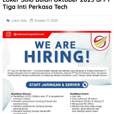
Tiga Inti Perkasa Tech
Loker Perbankan Sukoharjo Lulusan SMA dan D3 di PT BPR
Loker Creative Desain Staff, Staff Operasional, dll di PT Tr
Loker Solo
October 17, 2025
Loker PT Multi Logam Perkasa untuk 1 Posisi di Klaten
Loker Solo Terbaru Lulusan D3 di Sayekti
Lowongan Kerja Perusahaan F&B di Waroeng Tokyo Semar
Loker Kota Semarang di CV Bumi Raya Indonesia Bulan Agu
Loker Crew Gudang Produksi di Keprabon Group Sukoharjo
Loker Supervisor Store dan Barista di Pangestu Coffee Ken
Loker Technical Sales, Social Media & Counter Officer di I
Loker Operator Mesin Kayu, Tukang Kayu PT Venus Java Kre
Loker Semarang Terbaru di Booba Bloom
Loker Solo Raya Posisi Staff Minuman, Dishwasher, Kasir, d