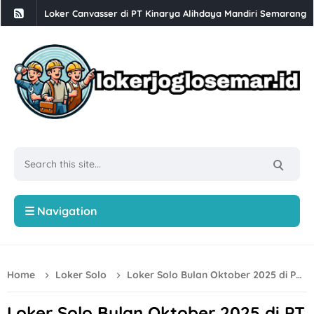
Loker Supervisor, Staff Dapur, Staff Kebersihan dan Cuci Pi
Babesen Grosir Semarang Hiring Sales Lapangan dan Adminis
Loker Solo 3 Posisi di PT Pracima Boga Sana
Loker Bulan Agustus 2026 di PT Prima Parquet Indonesia Uni
Lowongan Kerja XLC Promotor di XLSmart Semarang
Loker SPV Accounting & Pajak, Mandor Bongkar Muat, Sales,
Loker PT Generasi Motor Sukses Solo Posisi Security, Driver 
Loker Kurir Motoris di CV Cahaya Berlian Solo
☰ Navigation
Loker PROJMX Apparel Solo Baru untuk Lulusan D3/S1
Lowongan Kerja Perusahaan Bakery SOFDOH Penempatan di
Home
Loker Solo
Loker Solo Bulan Oktober 2025 di PT Tiga Inti Perkasa Tech
Loker Sales Counter, Helper Toko di Toko Super Grosir Nono
Loker Crew Dapur, Kepala Outlet di Djuragan Group (Peny
Loker Solo Bulan Oktober 2025 di PT