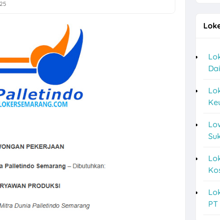
025
an Perkasa Karanganyar Hiring Staff R&D, Karyawan Produksi
Loke
a F&B Solo di Bolo Bake untuk Lulusan SMA/SMK
sitek Frontline di CV Mulia Arkonindo
Lok
Dai
a Finance Administrator, Bagian Umum, dll di PT Anugrah Vindo Abadi
ukoharjo Terbaru di CV Bunga Bakung Plastik
Lo
Keu
g SPV, Sales Retention Officer, Sales Marketing Officer di PT Mega Fi
Lo
ources Partner Sukoharjo dan Sekitarnya untuk 4 Posisi
Suk
a Sales Semarang di Aura Praba Pro
Lok
les Grandmax dan Sales Taking Order di PT Artaboga Cemerlang
Kos
aan Kontraktor di Semarang Bulan Agustus 2026
Lok
NO di Solo Hiring Driver Pribadi
PT
counting, Operator Rafia, dll di PT Langgeng Nusantara Plastik Karan