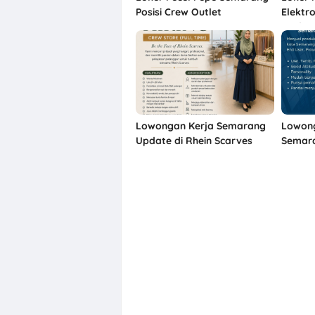
Posisi Crew Outlet
Elektr
Modern
Lowongan Kerja Semarang
Lowong
Update di Rhein Scarves
Semara