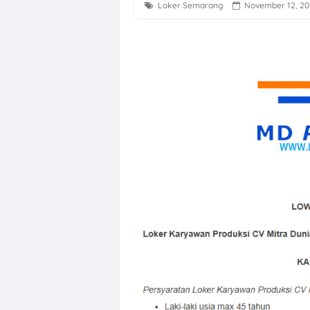
Loker Semarang
November 12, 2
PT Sakti Pang
Lowongan Kerj
Loker Jogja Ar
Loker Solo Ray
Loker Pabrik S
Loker Marketin
Loker Next Res
Lowongan Kerj
Loker Solo Sa
Loker Perusah
Kantor JITU/PO
Loker Staff Ac