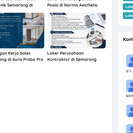
onik Semarang di
Posisi di Norma Aesthetic
Lok
 Elektronics
Clinic
Lok
Kom
an Kerja Sales
Loker Perusahaan
ng di Aura Praba Pro
Kontraktor di Semarang
Bulan Agustus 2026
a l…
kir