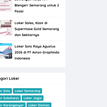
Blengerr Semarang untuk 2
Posisi
Loker Sales, Kasir di
Supermase Gold Semarang
dan Sekitarnya
Loker Solo Raya Agustus
2026 di PT Aston Graphindo
Indonesia
gori Loker
er Solo
Loker Semarang
er Sukoharjo
Loker Jogja
er Karanganyar
Loker Sleman