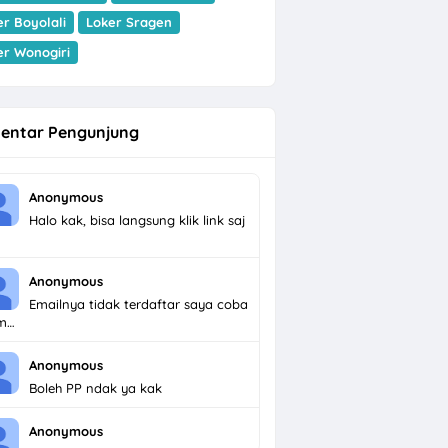
er Boyolali
Loker Sragen
er Wonogiri
entar Pengunjung
Anonymous
Halo kak, bisa langsung klik link saj
Anonymous
Emailnya tidak terdaftar saya coba
im…
Anonymous
Boleh PP ndak ya kak
Anonymous