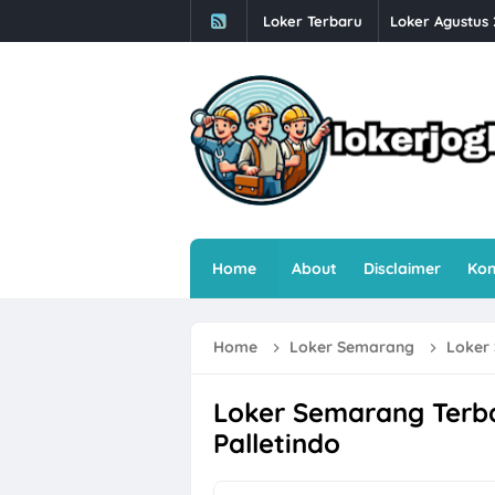
Loker Terbaru
Loker Agustus 
Loker Karanga
Lowongan Kerj
Loker Solo Bul
Loker Pabrik P
Lowongan Kerja
Loker Pecel P
Home
About
Disclaimer
Kon
Loker Digital 
Loker Sukoharj
Home
Loker Semarang
Loker 
Loker Perusaha
Loker Semarang
Loker Semarang Terba
Palletindo
Loker Bulan Ag
Lowongan Kerj