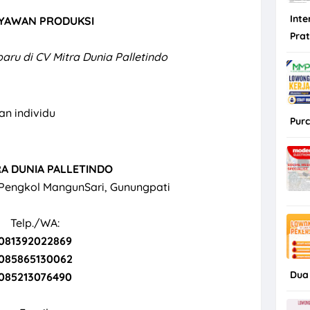
Inte
YAWAN PRODUKSI
Pra
ru di CV Mitra Dunia Palletindo
n individu
Purc
RA DUNIA PALLETINDO
 Pengkol MangunSari, Gunungpati
Telp./WA:
081392022869
085865130062
Dua
085213076490