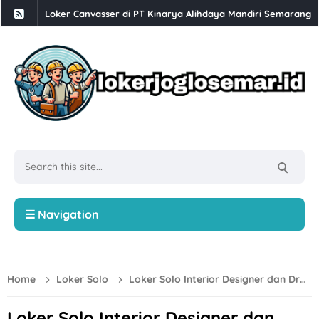
Loker Supervisor, Staff Dapur, Staff Kebersihan dan Cuci Pi
Babesen Grosir Semarang Hiring Sales Lapangan dan Adminis
Loker Solo 3 Posisi di PT Pracima Boga Sana
Loker Bulan Agustus 2026 di PT Prima Parquet Indonesia Uni
Lowongan Kerja XLC Promotor di XLSmart Semarang
Loker SPV Accounting & Pajak, Mandor Bongkar Muat, Sales,
Loker PT Generasi Motor Sukses Solo Posisi Security, Driver 
Loker Kurir Motoris di CV Cahaya Berlian Solo
☰ Navigation
Loker PROJMX Apparel Solo Baru untuk Lulusan D3/S1
Lowongan Kerja Perusahaan Bakery SOFDOH Penempatan di
Home
Loker Solo
Loker Solo Interior Designer dan Drafter di MASSIMO Interior & Manufacture
Loker Sales Counter, Helper Toko di Toko Super Grosir Nono
Loker Crew Dapur, Kepala Outlet di Djuragan Group (Peny
Loker Solo Interior Designer dan