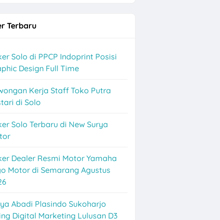
r Terbaru
er Solo di PPCP Indoprint Posisi
phic Design Full Time
wongan Kerja Staff Toko Putra
tari di Solo
 Posisi
er Solo Terbaru di New Surya
tor
V Agung Makmur Sejahtera Bali dan Boyolali
ker Dealer Resmi Motor Yamaha
go Motor di Semarang Agustus
26
ya Abadi Plasindo Sukoharjo
ing Digital Marketing Lulusan D3