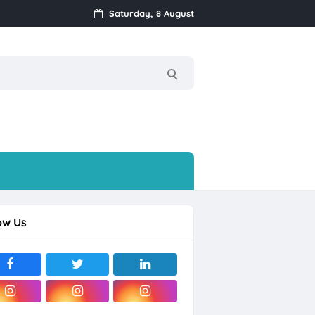
Saturday, 8 August
olo Raya
rjo
ow Us
ekitarnya