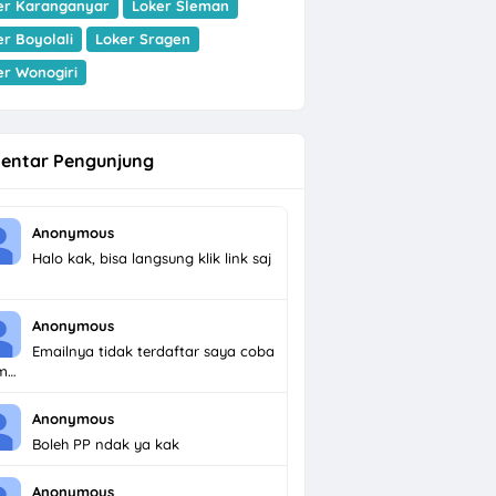
er Karanganyar
Loker Sleman
er Boyolali
Loker Sragen
er Wonogiri
entar Pengunjung
Anonymous
Halo kak, bisa langsung klik link saj
Anonymous
Emailnya tidak terdaftar saya coba
im…
Anonymous
Boleh PP ndak ya kak
Anonymous