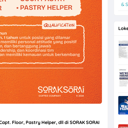
& S
a Perusahaan F&B di Waroeng Tokyo Semarang
Loke
Capt. Floor, Pastry Helper, dll di SORAK SORAI