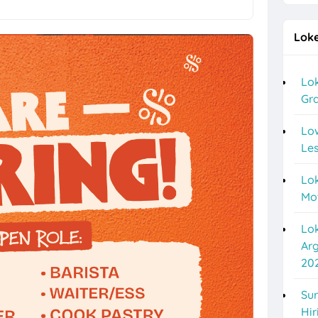
PCP Indoprint Posisi Graphic Design Full Time
Loke
 Staff Toko Putra Lestari di Solo
baru di New Surya Motor
Lok
Gra
Resmi Motor Yamaha Argo Motor di Semarang Agustus 2026
sindo Sukoharjo Hiring Digital Marketing Lulusan D3 & S1
Lo
Les
a di Kontraktor & Developer PT Cakrawala Pratama Manunggal untuk 3
Lok
rketplace, Sopir di Toko Mebel Jempol Nusukan, Solo
Mo
orongan Paking HDPE, Administrasi, Operator Produksi HDPE, dll di C
Lo
a Solo Lulusan SMA Sederajat di Punakawan Express
Ar
20
 Semarang Gaji hingga 7 Juta di NSC Finance
lection Semarang di PT Integritas Prima Nusantara
Sur
Hir
a Semarang Terbaru di Vespa Kharisma Motor