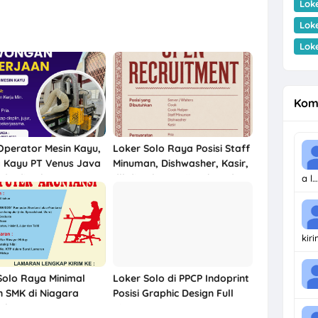
Lok
Lok
Lok
Kom
Operator Mesin Kayu,
Loker Solo Raya Posisi Staff
 Kayu PT Venus Java
Minuman, Dishwasher, Kasir,
ndo di Solo &
dll di Bakso Haji Mahmud
a l…
rjo
kir
Solo Raya Minimal
Loker Solo di PPCP Indoprint
n SMK di Niagara
Posisi Graphic Design Full
ik
Time