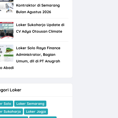
Kontraktor di Semarang
Bulan Agustus 2026
Loker Sukoharjo Update di
CV Adya Otousan Climate
Loker Solo Raya Finance
Administrator, Bagian
Umum, dll di PT Anugrah
do Abadi
gori Loker
er Solo
Loker Semarang
er Sukoharjo
Loker Jogja