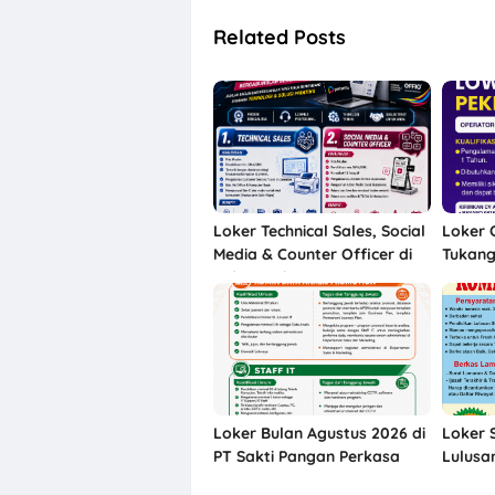
Related Posts
Loker Technical Sales, Social
Loker 
Media & Counter Officer di
Tukang
Indographia Prima Utama
Kreasi
Solo Raya
Sukoha
Loker Bulan Agustus 2026 di
Loker 
PT Sakti Pangan Perkasa
Lulusa
Karanganyar
Kosmet