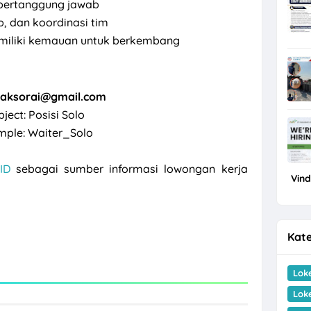
an bertanggung jawab
, dan koordinasi tim
emiliki kemauan untuk berkembang
raksorai@gmail.com
bject: Posisi Solo
mple: Waiter_Solo
ID
sebagai sumber informasi lowongan kerja
Vin
Kate
Lok
Lok