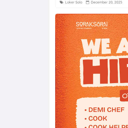
Loker Solo
December 20, 2025
Loker Solo di P
Lowongan Kerja
Loker Solo Ter
Loker Dealer 
Surya Abadi Pla
Loker Solo Ray
Loker Admin Ma
Loker Tenaga B
Lowongan Kerj
Lowongan Kerja
Loker Desk Col
Lowongan Kerj