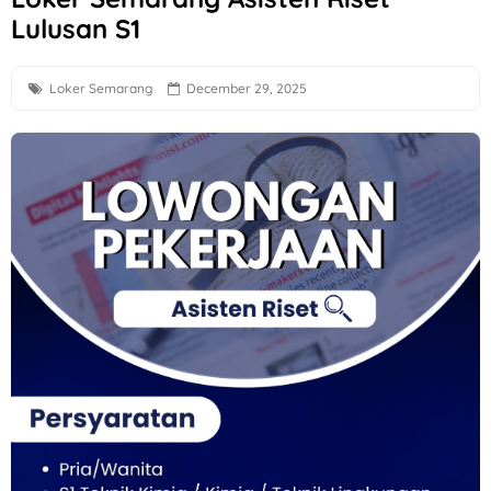
Lulusan S1
Loker Solo Raya Lulusan S1 di Cerita Rasa Catering & Meet
Loker Bali Driver, Helper, Admin Cabang & Backup di PT In
Loker Semarang
December 29, 2025
Loker Agustus 2026 di Astra Daihatsu Klaten & Solo
Loker Karanganyar HRD, Gudang, Keuangan, dll di Sweet T
Lowongan Kerja F&B Solo dan Sukoharjo di Es Teh Mas Kare
Loker Solo Bulan Agustus 2026 di Kosi Kost
Loker Pabrik Pipa PVC Sukoharjo di PT Damai Global Synerg
Lowongan Kerja 10 Posisi di Candi Elektronik Sukoharjo
Loker Pecel Pepe Semarang Posisi Crew Outlet
Loker Digital Marketing Sukoharjo di PT Elvas Grafika Indone
Loker Sukoharjo 5 Posisi CV Tiga Likuid Plastindo & PT Liku
Loker QC, PPIC, Operator Flexo di PT Quark Quality Pack S