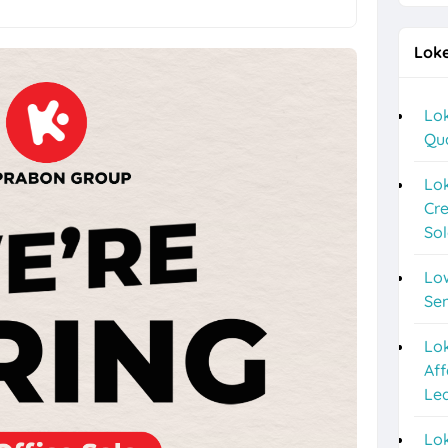
g Terbaru di Sego Pecel PePe
Loke
a Lulusan S1 di Cerita Rasa Catering & Meeting Room
ver, Helper, Admin Cabang & Backup di PT Indonesia Plafon Semesta
Lok
Qu
2026 di Astra Daihatsu Klaten & Solo
nyar HRD, Gudang, Keuangan, dll di Sweet Ten
Lok
Cre
a F&B Solo dan Sukoharjo di Es Teh Mas Karebet
So
an Agustus 2026 di Kosi Kost
Lo
ipa PVC Sukoharjo di PT Damai Global Synergy
Se
 10 Posisi di Candi Elektronik Sukoharjo
Lo
Aff
epe Semarang Posisi Crew Outlet
Le
Marketing Sukoharjo di PT Elvas Grafika Indonesia
Lok
o 5 Posisi CV Tiga Likuid Plastindo & PT Likuid Pharmalab Indonesia