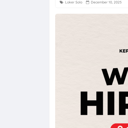
Loker Solo
December 10, 2025
Loker Semaran
Loker Solo Ray
Loker Bali Dri
Loker Agustus 
Loker Karanga
Lowongan Kerj
Loker Solo Bul
Loker Pabrik P
Lowongan Kerja
Loker Pecel P
Loker Digital 
Loker Sukoharj