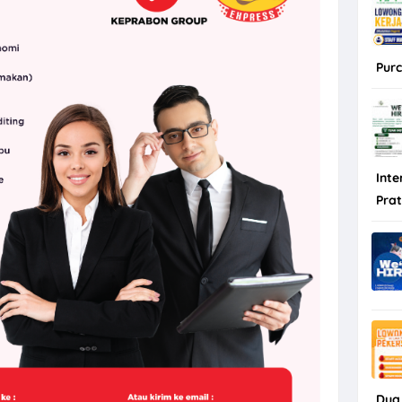
Purc
Inte
Pra
Dua