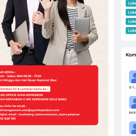
Lok
Lok
Lok
Lok
Kom
a l…
kir