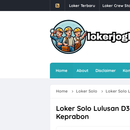
Loker Terbaru
Loker Crew Sto
Lowongan Kerj
Loker Human R
Loker Semaran
Loker Sleman 
Loker Sleman G
Home
About
Disclaimer
Kon
Loker Driver O
Loker Solo Ray
Home
Loker Solo
Loker Solo 
Loker Helper T
Farmosa Group 
Loker Solo Lulusan D3
Keprabon
Loker Semarang
Loker Semarang