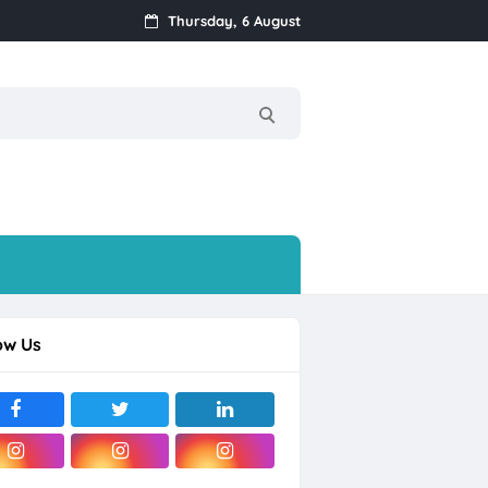
Thursday, 6 August
k
Streamer, dll
ow Us
rjo