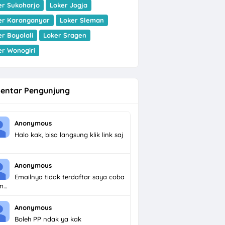
er Sukoharjo
Loker Jogja
er Karanganyar
Loker Sleman
er Boyolali
Loker Sragen
er Wonogiri
entar Pengunjung
Anonymous
Halo kak, bisa langsung klik link saj
Anonymous
Emailnya tidak terdaftar saya coba
im…
Anonymous
Boleh PP ndak ya kak