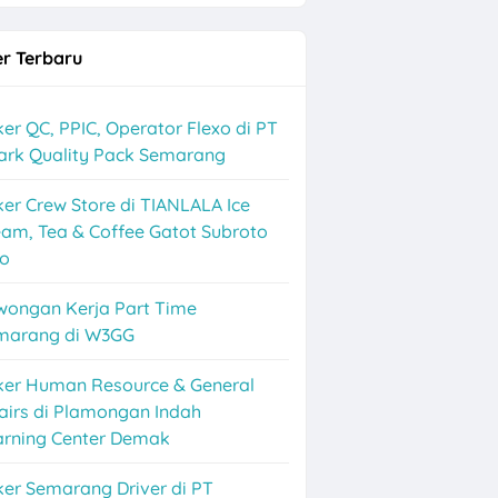
r Terbaru
er QC, PPIC, Operator Flexo di PT
ark Quality Pack Semarang
er Crew Store di TIANLALA Ice
am, Tea & Coffee Gatot Subroto
lo
wongan Kerja Part Time
marang di W3GG
ker Human Resource & General
airs di Plamongan Indah
arning Center Demak
er Semarang Driver di PT