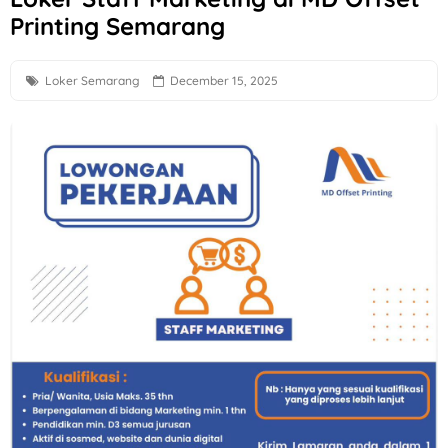
Printing Semarang
Lowongan Kerja Anak Panah Kopi Yogyakarta untuk 2 Posisi
Loker QC, PPIC, Operator Flexo di PT Quark Quality Pack S
Loker Semarang
December 15, 2025
Loker Crew Store di TIANLALA Ice Cream, Tea & Coffee Gato
Lowongan Kerja Part Time Semarang di W3GG
Loker Human Resource & General Affairs di Plamongan Ind
Loker Semarang Driver di PT Sumberdaya Dian Mandiri
Loker Sleman di PT Bigga Damai Utama Bulan Agustus 2026
Loker Sleman Gaji hingga 6 Juta di Bluesky Communication
Loker Driver Operasional, Ilustrator di CV Dipo Mulyo Boyola
Loker Solo Raya di PT Digizecal Vita Guna Posisi Project Coo
Loker Helper Toko, Driver, Operator Forklift, dll di Toko Mu
Farmosa Group di Solo Raya Hiring Professional Videograph