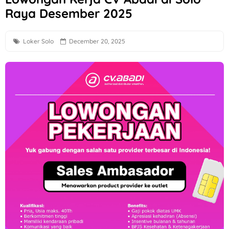
Raya Desember 2025
PT Sakti Pangan Perkasa Karanganyar Hiring Staff R&D, Ka
Lowongan Kerja F&B Solo di Bolo Bake untuk Lulusan SMA
Loker Solo
December 20, 2025
Loker Jogja Arsitek Frontline di CV Mulia Arkonindo
Loker Solo Raya Finance Administrator, Bagian Umum, dll d
Loker Pabrik Sukoharjo Terbaru di CV Bunga Bakung Plastik
Loker Marketing SPV, Sales Retention Officer, Sales Market
Loker Next Resources Partner Sukoharjo dan Sekitarnya unt
Lowongan Kerja Sales Semarang di Aura Praba Pro
Loker Solo Sales Grandmax dan Sales Taking Order di PT A
Loker Perusahaan Kontraktor di Semarang Bulan Agustus 2
Kantor JITU/PONO di Solo Hiring Driver Pribadi
Loker Staff Accounting, Operator Rafia, dll di PT Langgeng