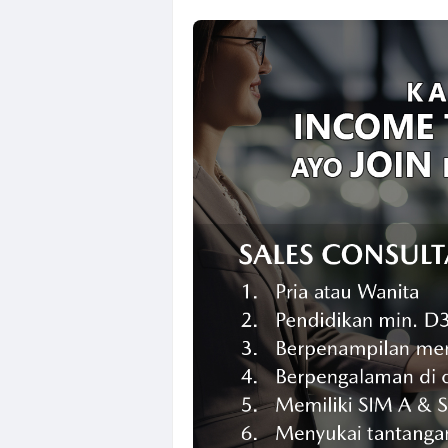
Loker Semaran
Loker Solo Ray
Loker Bali Dri
Loker Agustus 
Loker Karanga
Lowongan Kerj
Loker Solo Bul
Loker Pabrik P
Lowongan Kerja
Loker Pecel P
Loker Digital 
Loker Sukoharj