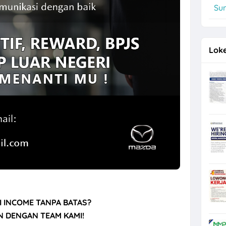
Su
, Operator Flexo di PT Quark Quality Pack Semarang
Loke
I INCOME TANPA BATAS?
N DENGAN TEAM KAMI!