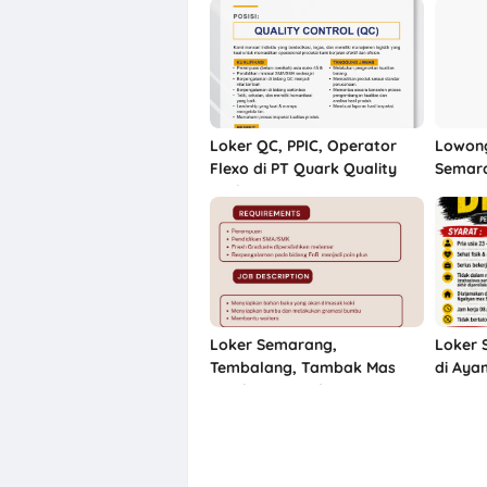
Loker QC, PPIC, Operator
Lowong
Flexo di PT Quark Quality
Semar
Pack Semarang
Loker Semarang,
Loker 
Tembalang, Tambak Mas
di Aya
untuk 3 Posisi di CV Pesta
Abadi