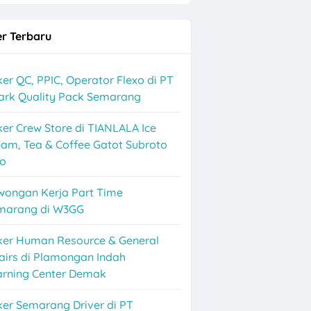
r Terbaru
er QC, PPIC, Operator Flexo di PT
ark Quality Pack Semarang
er Crew Store di TIANLALA Ice
am, Tea & Coffee Gatot Subroto
lo
wongan Kerja Part Time
marang di W3GG
ker Human Resource & General
airs di Plamongan Indah
arning Center Demak
er Semarang Driver di PT