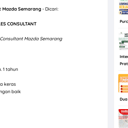
nt Mazda Semarang
- Dicari:
Purc
LES CONSULTANT
 Consultant Mazda Semarang
Inte
Pra
 1 tahun
a keras
ngan baik
Dua