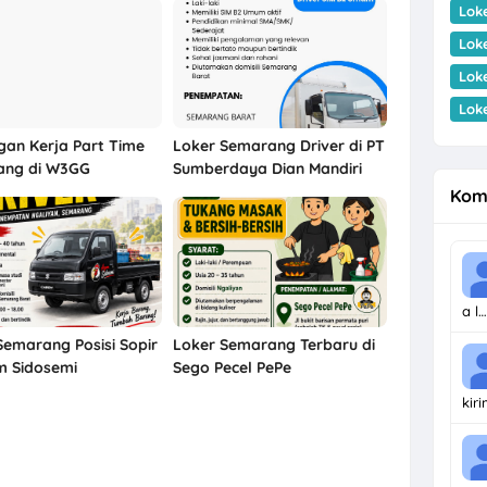
Lok
Lok
Lok
Lok
an Kerja Part Time
Loker Semarang Driver di PT
ang di W3GG
Sumberdaya Dian Mandiri
Kom
a l…
Semarang Posisi Sopir
Loker Semarang Terbaru di
m Sidosemi
Sego Pecel PePe
kir