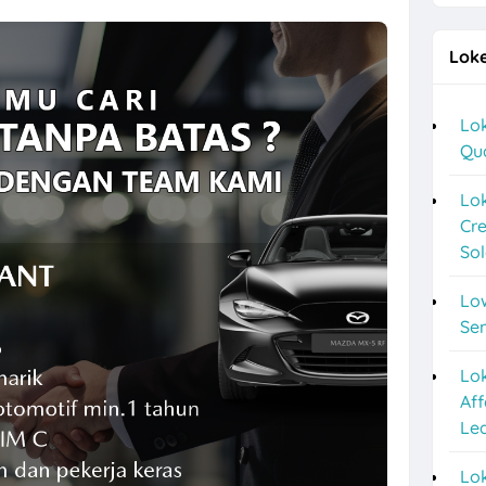
g Terbaru di Sego Pecel PePe
Loke
a Lulusan S1 di Cerita Rasa Catering & Meeting Room
ver, Helper, Admin Cabang & Backup di PT Indonesia Plafon Semesta
Lok
Qu
2026 di Astra Daihatsu Klaten & Solo
nyar HRD, Gudang, Keuangan, dll di Sweet Ten
Lok
Cre
a F&B Solo dan Sukoharjo di Es Teh Mas Karebet
So
an Agustus 2026 di Kosi Kost
Lo
ipa PVC Sukoharjo di PT Damai Global Synergy
Se
 10 Posisi di Candi Elektronik Sukoharjo
Lo
Aff
epe Semarang Posisi Crew Outlet
Le
Marketing Sukoharjo di PT Elvas Grafika Indonesia
Lok
o 5 Posisi CV Tiga Likuid Plastindo & PT Likuid Pharmalab Indonesia