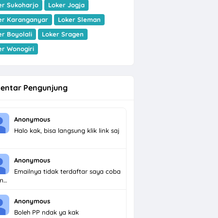
er Sukoharjo
Loker Jogja
er Karanganyar
Loker Sleman
er Boyolali
Loker Sragen
er Wonogiri
entar Pengunjung
Anonymous
Halo kak, bisa langsung klik link saj
Anonymous
Emailnya tidak terdaftar saya coba
im…
Anonymous
Boleh PP ndak ya kak