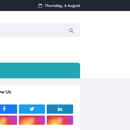
Thursday, 6 August
k
Streamer, dll
ow Us
rjo