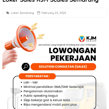
Loker Solo Raya Lulusan S1 di Cerita Rasa Catering & Meet
Loker Semarang
February 23, 2026
Loker Bali Driver, Helper, Admin Cabang & Backup di PT In
Loker Agustus 2026 di Astra Daihatsu Klaten & Solo
Loker Karanganyar HRD, Gudang, Keuangan, dll di Sweet T
Lowongan Kerja F&B Solo dan Sukoharjo di Es Teh Mas Kare
Loker Solo Bulan Agustus 2026 di Kosi Kost
Loker Pabrik Pipa PVC Sukoharjo di PT Damai Global Synerg
Lowongan Kerja 10 Posisi di Candi Elektronik Sukoharjo
Loker Pecel Pepe Semarang Posisi Crew Outlet
Loker Digital Marketing Sukoharjo di PT Elvas Grafika Indone
Loker Sukoharjo 5 Posisi CV Tiga Likuid Plastindo & PT Liku
Loker QC, PPIC, Operator Flexo di PT Quark Quality Pack S