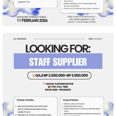
Loker Canvasser di PT Kinarya Alihdaya Mandiri Semarang