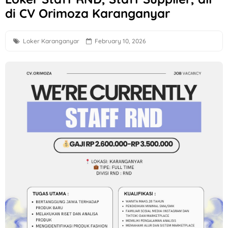
di CV Orimoza Karanganyar
Loker Perbankan Sukoharjo Lulusan SMA dan D3 di PT BPR
Loker Creative Desain Staff, Staff Operasional, dll di PT Tr
Loker Karanganyar
February 10, 2026
Loker PT Multi Logam Perkasa untuk 1 Posisi di Klaten
Loker Solo Terbaru Lulusan D3 di Sayekti
Lowongan Kerja Perusahaan F&B di Waroeng Tokyo Semar
Loker Kota Semarang di CV Bumi Raya Indonesia Bulan Agu
Loker Crew Gudang Produksi di Keprabon Group Sukoharjo
Loker Supervisor Store dan Barista di Pangestu Coffee Ken
Loker Technical Sales, Social Media & Counter Officer di I
Loker Operator Mesin Kayu, Tukang Kayu PT Venus Java Kre
Loker Semarang Terbaru di Booba Bloom
Loker Solo Raya Posisi Staff Minuman, Dishwasher, Kasir, d