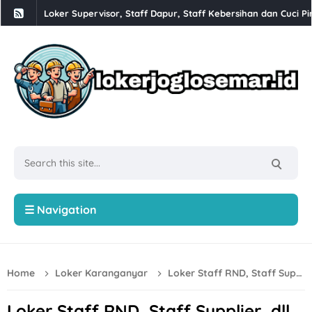
Loker Supervisor, Staff Dapur, Staff Kebersihan dan Cuci Pi
Babesen Grosir Semarang Hiring Sales Lapangan dan Adminis
Loker Solo 3 Posisi di PT Pracima Boga Sana
Loker Bulan Agustus 2026 di PT Prima Parquet Indonesia Uni
Lowongan Kerja XLC Promotor di XLSmart Semarang
Loker SPV Accounting & Pajak, Mandor Bongkar Muat, Sales,
Loker PT Generasi Motor Sukses Solo Posisi Security, Driver 
Loker Kurir Motoris di CV Cahaya Berlian Solo
☰ Navigation
Loker PROJMX Apparel Solo Baru untuk Lulusan D3/S1
Lowongan Kerja Perusahaan Bakery SOFDOH Penempatan di
Home
Loker Karanganyar
Loker Staff RND, Staff Supplier, dll di CV Orimoza Karanganyar
Loker Sales Counter, Helper Toko di Toko Super Grosir Nono
Loker Crew Dapur, Kepala Outlet di Djuragan Group (Peny
Loker Staff RND, Staff Supplier, dll