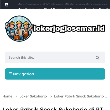
Loker Supervisor, Staff Dapur, Staff Kebersihan dan Cuci Pi
Babesen Grosir Semarang Hiring Sales Lapangan dan Adminis
Loker Solo 3 Posisi di PT Pracima Boga Sana
Loker Bulan Agustus 2026 di PT Prima Parquet Indonesia Uni
Lowongan Kerja XLC Promotor di XLSmart Semarang
Loker SPV Accounting & Pajak, Mandor Bongkar Muat, Sales,
Loker PT Generasi Motor Sukses Solo Posisi Security, Driver 
Loker Kurir Motoris di CV Cahaya Berlian Solo
☰ Navigation
Loker PROJMX Apparel Solo Baru untuk Lulusan D3/S1
Lowongan Kerja Perusahaan Bakery SOFDOH Penempatan di
Home
Loker Sukoharjo
Loker Pabrik Snack Sukoharjo di PT Gita Food untuk Lulusan SMA Sederajat
Loker Sales Counter, Helper Toko di Toko Super Grosir Nono
Loker Crew Dapur, Kepala Outlet di Djuragan Group (Peny
Loker Pabrik Snack Sukoharjo di PT