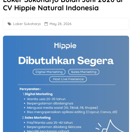
CV Hippie Natural Indonesia
Loker Klaten, Sukoharjo, Surakarta Posisi Field Collector P
Loker Sukoharjo untuk 2 Posisi di Chery Solo Baru (PT Prad
Loker Sukoharjo
May 28, 2026
Lowongan Kerja Anak Panah Kopi Yogyakarta untuk 2 Posisi
Loker QC, PPIC, Operator Flexo di PT Quark Quality Pack S
Loker Crew Store di TIANLALA Ice Cream, Tea & Coffee Gato
Lowongan Kerja Part Time Semarang di W3GG
Loker Human Resource & General Affairs di Plamongan Ind
Loker Semarang Driver di PT Sumberdaya Dian Mandiri
Loker Sleman di PT Bigga Damai Utama Bulan Agustus 2026
Loker Sleman Gaji hingga 6 Juta di Bluesky Communication
Loker Driver Operasional, Ilustrator di CV Dipo Mulyo Boyola
Loker Solo Raya di PT Digizecal Vita Guna Posisi Project Coo