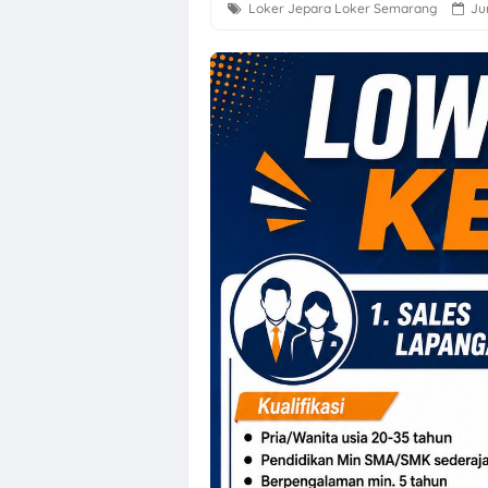
Loker Jepara
Loker Semarang
Ju
Loker Solo Ray
Loker Bali Dri
Loker Agustus 
Loker Karanga
Lowongan Kerj
Loker Solo Bul
Loker Pabrik P
Lowongan Kerja
Loker Pecel P
Loker Digital 
Loker Sukoharj