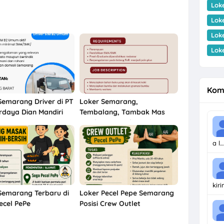
Lok
Lok
Lok
Lok
Kom
Semarang Driver di PT
Loker Semarang,
daya Dian Mandiri
Tembalang, Tambak Mas
untuk 3 Posisi di CV Pesta
Abadi
a l…
kir
Semarang Terbaru di
Loker Pecel Pepe Semarang
ecel PePe
Posisi Crew Outlet