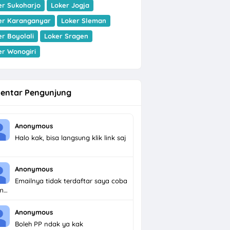
er Sukoharjo
Loker Jogja
er Karanganyar
Loker Sleman
er Boyolali
Loker Sragen
er Wonogiri
entar Pengunjung
Anonymous
Halo kak, bisa langsung klik link saj
Anonymous
Emailnya tidak terdaftar saya coba
im…
Anonymous
Boleh PP ndak ya kak