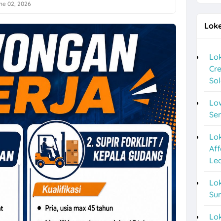
ne 02, 2026
a Lulusan S1 di Cerita Rasa Catering & Meeting Room
Loke
ver, Helper, Admin Cabang & Backup di PT Indonesia Plafon Semesta
2026 di Astra Daihatsu Klaten & Solo
Lok
Cre
nyar HRD, Gudang, Keuangan, dll di Sweet Ten
So
a F&B Solo dan Sukoharjo di Es Teh Mas Karebet
Lo
an Agustus 2026 di Kosi Kost
Se
ipa PVC Sukoharjo di PT Damai Global Synergy
Lo
Aff
 10 Posisi di Candi Elektronik Sukoharjo
Le
epe Semarang Posisi Crew Outlet
Lok
Marketing Sukoharjo di PT Elvas Grafika Indonesia
Su
o 5 Posisi CV Tiga Likuid Plastindo & PT Likuid Pharmalab Indonesia
Lo