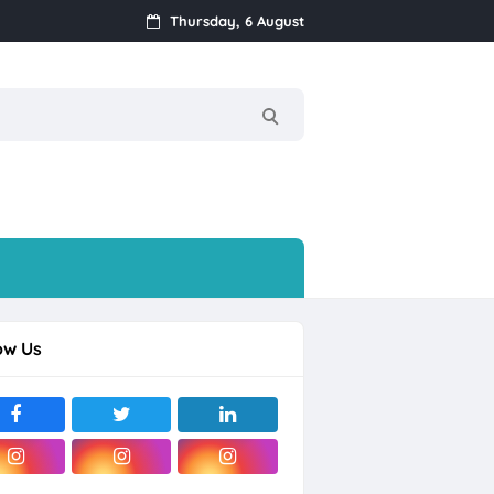
Thursday, 6 August
k
Streamer, dll
rjo
ow Us