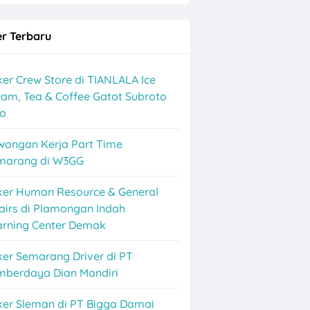
r Terbaru
er Crew Store di TIANLALA Ice
am, Tea & Coffee Gatot Subroto
lo
wongan Kerja Part Time
marang di W3GG
ker Human Resource & General
airs di Plamongan Indah
arning Center Demak
er Semarang Driver di PT
mberdaya Dian Mandiri
ker Sleman di PT Bigga Damai