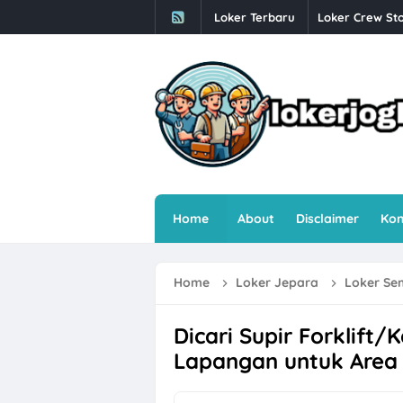
Loker Terbaru
Loker Crew Sto
Lowongan Kerj
Loker Human R
Loker Semaran
Loker Sleman 
Loker Sleman G
Loker Driver O
Home
About
Disclaimer
Kon
Loker Solo Ray
Loker Helper T
Home
Loker Jepara
Loker S
Farmosa Group 
Dicari Supir Forklift
Loker Semarang
Lapangan untuk Area
Loker Semarang
Loker Semaran