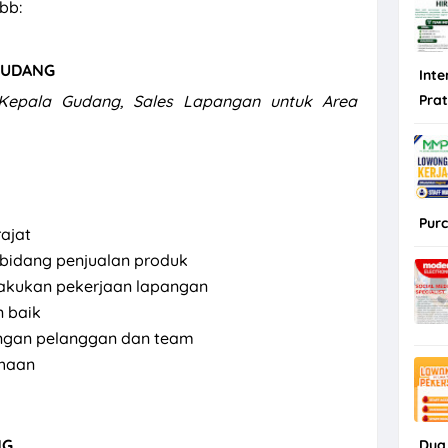
bb:
 GUDANG
Inte
ft/Kepala Gudang, Sales Lapangan untuk Area
Pra
Purc
ajat
 bidang penjualan produk
akukan pekerjaan lapangan
 baik
ngan pelanggan dan team
ahaan
NG
Dua