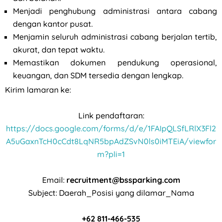
Menjadi penghubung administrasi antara cabang
dengan kantor pusat.
Menjamin seluruh administrasi cabang berjalan tertib,
akurat, dan tepat waktu.
Memastikan dokumen pendukung operasional,
keuangan, dan SDM tersedia dengan lengkap.
Kirim lamaran ke:
Link pendaftaran:
https://docs.google.com/forms/d/e/1FAIpQLSfLRlX3Fl2
A5uGaxnTcH0cCdt8LqNR5bpAdZSvN0ls0iMTEiA/viewfor
m?pli=1
Email:
recruitment@bssparking.com
Subject: Daerah_Posisi yang dilamar_Nama
+62 811-466-535