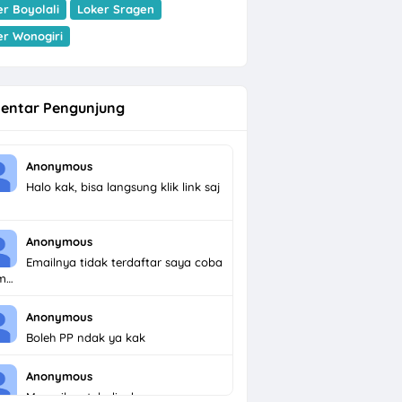
er Boyolali
Loker Sragen
er Wonogiri
entar Pengunjung
Anonymous
Halo kak, bisa langsung klik link saj
Anonymous
Emailnya tidak terdaftar saya coba
im…
Anonymous
Boleh PP ndak ya kak
Anonymous
Menarik untuk dicoba