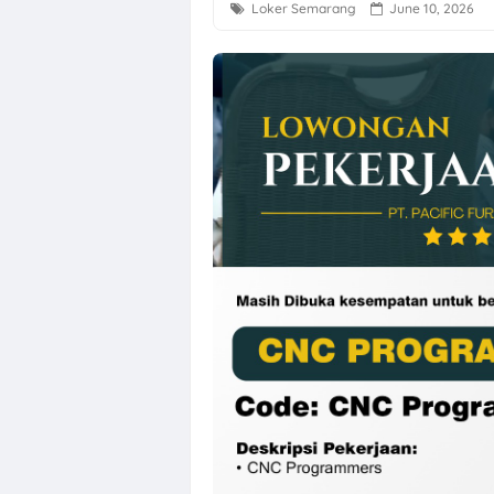
Loker Semarang
June 10, 2026
Loker Semaran
Loker Solo Ray
Loker Bali Dri
Loker Agustus 
Loker Karanga
Lowongan Kerj
Loker Solo Bul
Loker Pabrik P
Lowongan Kerja
Loker Pecel P
Loker Digital 
Loker Sukoharj