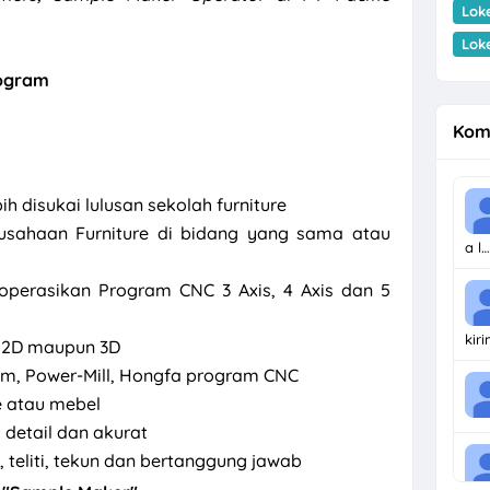
Lok
Lok
ogram
Kom
ih disukai lulusan sekolah furniture
usahaan Furniture di bidang yang sama atau
a l…
rasikan Program CNC 3 Axis, 4 Axis dan 5
kir
 2D maupun 3D
, Power-Mill, Hongfa program CNC
e atau mebel
detail dan akurat
n, teliti, tekun dan bertanggung jawab