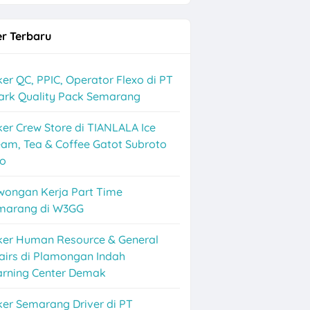
r Terbaru
er QC, PPIC, Operator Flexo di PT
ark Quality Pack Semarang
er Crew Store di TIANLALA Ice
am, Tea & Coffee Gatot Subroto
lo
wongan Kerja Part Time
marang di W3GG
ker Human Resource & General
airs di Plamongan Indah
arning Center Demak
er Semarang Driver di PT