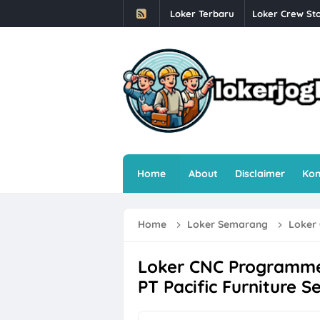
Loker Terbaru
Loker Crew Sto
Lowongan Kerj
Loker Human R
Loker Semaran
Loker Sleman 
Loker Sleman G
Home
About
Disclaimer
Kon
Loker Driver O
Loker Solo Ray
Home
Loker Semarang
Loker CN
Loker Helper T
Farmosa Group 
Loker CNC Programme
PT Pacific Furniture 
Loker Semarang
Loker Semarang