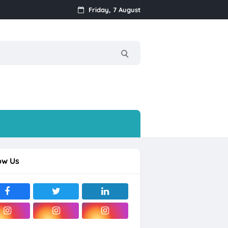
Friday, 7 August
k
Streamer, dll
ow Us
rjo