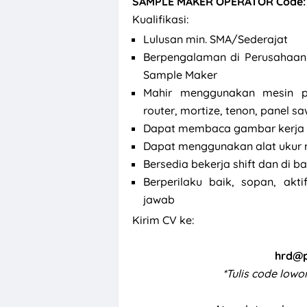
SAMPLE MAKER OPERATOR Code: 
Kualifikasi:
Lulusan min. SMA/Sederajat
Berpengalaman di Perusahaan 
Sample Maker
Mahir menggunakan mesin pe
router, mortize, tenon, panel saw
Dapat membaca gambar kerja 
Dapat menggunakan alat ukur me
Bersedia bekerja shift dan di 
Berperilaku baik, sopan, akti
jawab
Kirim CV ke:
hrd@pt
*Tulis code low