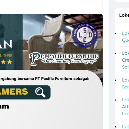
g Terbaru di Sego Pecel PePe
Loke
a Lulusan S1 di Cerita Rasa Catering & Meeting Room
ver, Helper, Admin Cabang & Backup di PT Indonesia Plafon Semesta
Lok
Qu
2026 di Astra Daihatsu Klaten & Solo
nyar HRD, Gudang, Keuangan, dll di Sweet Ten
Lok
Cre
a F&B Solo dan Sukoharjo di Es Teh Mas Karebet
So
an Agustus 2026 di Kosi Kost
Lo
ipa PVC Sukoharjo di PT Damai Global Synergy
Se
 10 Posisi di Candi Elektronik Sukoharjo
Lo
Aff
epe Semarang Posisi Crew Outlet
Le
Marketing Sukoharjo di PT Elvas Grafika Indonesia
Lok
o 5 Posisi CV Tiga Likuid Plastindo & PT Likuid Pharmalab Indonesia