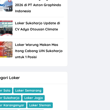
2026 di PT Aston Graphindo
Indonesia
Loker Sukoharjo Update di
CV Adya Otousan Climate
Loker Warung Makan Mas
Itong Cabang UIN Sukoharjo
untuk 1 Posisi
gori Loker
er Solo
Loker Semarang
er Sukoharjo
Loker Jogja
er Karanganyar
Loker Sleman