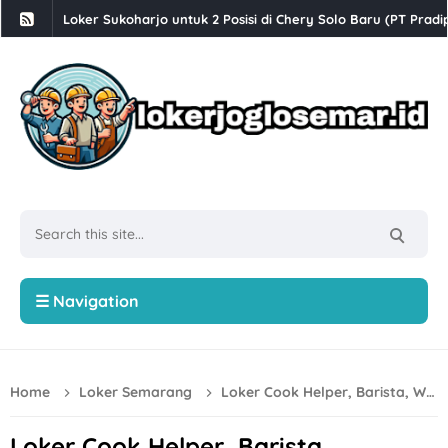
Loker Sukoharjo untuk 2 Posisi di Chery Solo Baru (PT Prad
Lowongan Kerja Anak Panah Kopi Yogyakarta untuk 2 Posisi
Loker QC, PPIC, Operator Flexo di PT Quark Quality Pack S
Loker Crew Store di TIANLALA Ice Cream, Tea & Coffee Gato
Lowongan Kerja Part Time Semarang di W3GG
Loker Human Resource & General Affairs di Plamongan Ind
Loker Semarang Driver di PT Sumberdaya Dian Mandiri
Loker Sleman di PT Bigga Damai Utama Bulan Agustus 2026
☰ Navigation
Loker Sleman Gaji hingga 6 Juta di Bluesky Communication
Loker Driver Operasional, Ilustrator di CV Dipo Mulyo Boyola
Home
Loker Semarang
Loker Cook Helper, Barista, Waiter/s, dll di Kedai Beringin Group Semarang
Loker Solo Raya di PT Digizecal Vita Guna Posisi Project Coo
Loker Helper Toko, Driver, Operator Forklift, dll di Toko Mu
Loker Cook Helper, Barista,