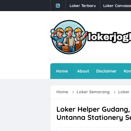
Loker Terbaru
Loker Supervis
Babesen Grosir
Loker Solo 3 P
Loker Bulan Ag
Lowongan Kerj
Loker SPV Acco
Home
About
Disclaimer
Kon
Loker PT Gener
Loker Kurir Mo
Home
Loker Semarang
Loker He
Loker PROJMX 
Lowongan Kerj
Loker Helper Gudang,
Untanna Stationery 
Loker Sales Co
Loker Crew Da