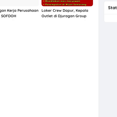
Stat
an Kerja Perusahaan
Loker Crew Dapur, Kepala
y SOFDOH
Outlet di Djuragan Group
atan di Semarang,
(Penyetan Juragan & Bakso
dan Jogja
Juragan) Mijen, Semarang