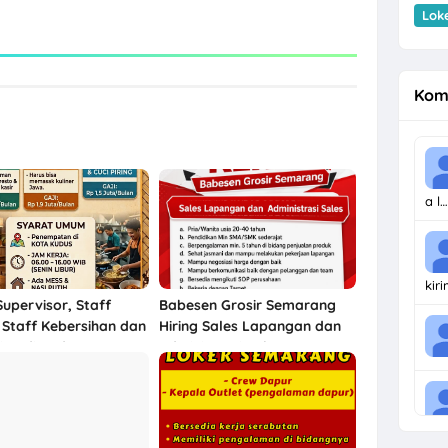
Lok
Kom
a l…
kir
Supervisor, Staff
Babesen Grosir Semarang
 Staff Kebersihan dan
Hiring Sales Lapangan dan
ring di Kudus
Administrasi Sales