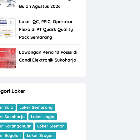
Bulan Agustus 2026
Loker QC, PPIC, Operator
Flexo di PT Quark Quality
Pack Semarang
Lowongan Kerja 10 Posisi di
Candi Elektronik Sukoharjo
gori Loker
er Solo
Loker Semarang
er Sukoharjo
Loker Jogja
er Karanganyar
Loker Sleman
er Boyolali
Loker Sragen