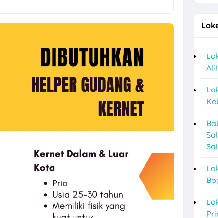
an Sukoharjo Lulusan SMA dan D3 di PT BPR Mekar Nugraha
Loke
Desain Staff, Staff Operasional, dll di PT Tri Usaha Sinar Timur Solo 
 Logam Perkasa untuk 1 Posisi di Klaten
Lok
Al
baru Lulusan D3 di Sayekti
a Perusahaan F&B di Waroeng Tokyo Semarang
Lok
Keb
marang di CV Bumi Raya Indonesia Bulan Agustus 2026
Ba
dang Produksi di Keprabon Group Sukoharjo
Sa
or Store dan Barista di Pangestu Coffee Kendal
Sal
l Sales, Social Media & Counter Officer di Indographia Prima Utama S
Lok
Bo
r Mesin Kayu, Tukang Kayu PT Venus Java Kreasindo di Solo & Sukoha
g Terbaru di Booba Bloom
Lok
Pri
a Posisi Staff Minuman, Dishwasher, Kasir, dll di Bakso Haji Mahmud