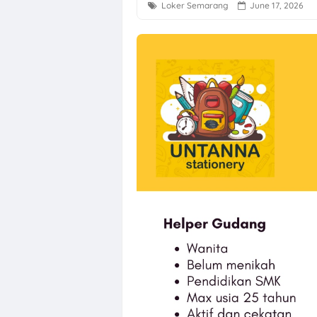
Loker Semarang
June 17, 2026
Loker Perbank
Loker Creative 
Loker PT Multi
Loker Solo Ter
Lowongan Kerj
Loker Kota Se
Loker Crew Gu
Loker Supervis
Loker Technica
Loker Operato
Loker Semaran
Loker Solo Ray