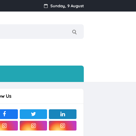
Sunday, 9 August
i Sentosa Solo
ow Us
ogja
ragan) Mijen, Semarang