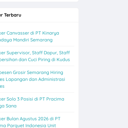
r Terbaru
Baru
er Canvasser di PT Kinarya
ihdaya Mandiri Semarang
er Supervisor, Staff Dapur, Staff
ersihan dan Cuci Piring di Kudus
besen Grosir Semarang Hiring
les Lapangan dan Administrasi
es
olo Raya
er Solo 3 Posisi di PT Pracima
ga Sana
rjo
er Bulan Agustus 2026 di PT
ma Parquet Indonesia Unit