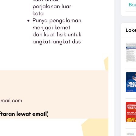
Boy
er di PT Kinarya Alihdaya Mandiri Semarang
Loke