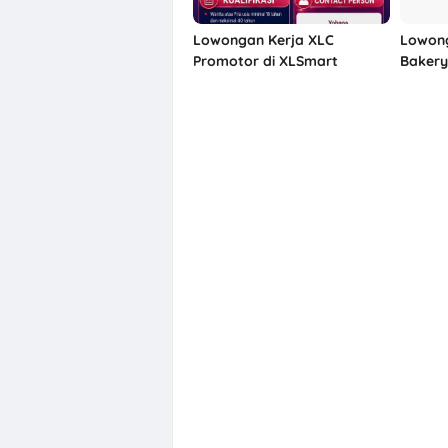
Lowongan Kerja XLC
Lowong
Promotor di XLSmart
Baker
Semarang
Penemp
Solo, 