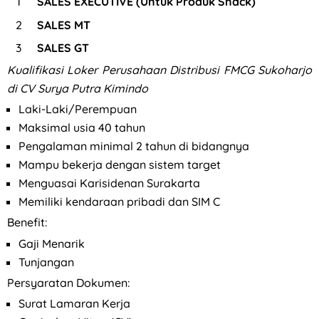
SALES EXECUTIVE (Untuk Produk Snack)
SALES MT
Loker QC, PPIC, Operator Flexo di PT Quark Quality Pack S
SALES GT
Kualifikasi Loker Perusahaan Distribusi FMCG Sukoharjo
di CV Surya Putra Kimindo
Laki-Laki/Perempuan
Maksimal usia 40 tahun
Pengalaman minimal 2 tahun di bidangnya
Mampu bekerja dengan sistem target
Menguasai Karisidenan Surakarta
Memiliki kendaraan pribadi dan SIM C
Benefit:
Gaji Menarik
Tunjangan
Persyaratan Dokumen:
Surat Lamaran Kerja