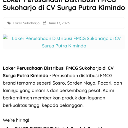
Sukoharjo di CV Surya Putra Kimindo
Loker Semarang Terbaru di Sego Pecel PePe
Loker Solo Raya Lulusan S1 di Cerita Rasa Catering & Meet
Loker Sukoharjo
June 17, 2026
Loker Bali Driver, Helper, Admin Cabang & Backup di PT In
Loker Agustus 2026 di Astra Daihatsu Klaten & Solo
Loker Karanganyar HRD, Gudang, Keuangan, dll di Sweet T
Lowongan Kerja F&B Solo dan Sukoharjo di Es Teh Mas Kare
Loker Perusahaan Distribusi FMCG Sukoharjo di CV
Loker Solo Bulan Agustus 2026 di Kosi Kost
Surya Putra Kimindo -
Perusahaan distribusi FMCG
brand ternama seperti Sosro, Sarden Maya, Pocari, dan
Loker Pabrik Pipa PVC Sukoharjo di PT Damai Global Synerg
lainnya yang dinamis dan berkembang pesat. Kami
Lowongan Kerja 10 Posisi di Candi Elektronik Sukoharjo
berkomitmen memberikan produk dan layanan
berkualitas tinggi kepada pelanggan.
Loker Pecel Pepe Semarang Posisi Crew Outlet
Loker Digital Marketing Sukoharjo di PT Elvas Grafika Indone
We're hiring!
Loker Sukoharjo 5 Posisi CV Tiga Likuid Plastindo & PT Liku