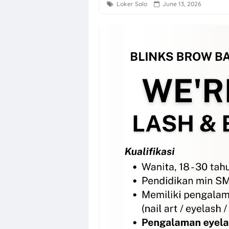
Loker Solo
June 13, 2026
Loker Solo Ray
Loker Host Liv
Loker Telecus
Loker Bulan A
Loker Solo Ra
OSS BSB Semara
Loker Solo di P
Lowongan Kerja
Loker Solo Te
Loker Dealer 
Surya Abadi Pl
Loker Solo Ra