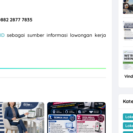
0882 2877 7835
ID
sebagai sumber informasi lowongan kerja
Vin
Kate
Lok
Lok