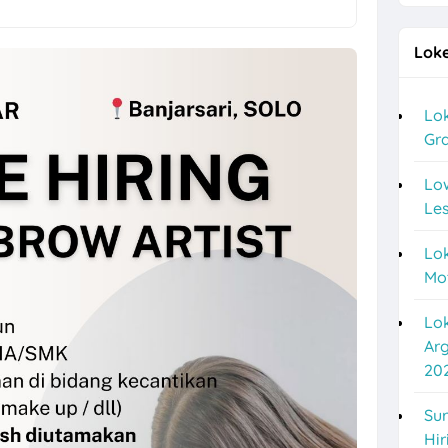
a Posisi Staff Minuman, Dishwasher, Kasir, dll di Bakso Haji Mahmud
Loke
e Malam di Setulus Signature Sukoharjo
tomer Service, Deskcollection Hybrid di SIMGROUP Area Semarang & S
Lok
Gra
gustus 2026 di PT Sakti Pangan Perkasa Karanganyar
ya Minimal Lulusan SMK di Niagara Kosmetik
Lo
Les
ng Hiring Helper, Driver, Staff Admin Toko
Lok
PCP Indoprint Posisi Graphic Design Full Time
Mo
 Staff Toko Putra Lestari di Solo
Lo
rbaru di New Surya Motor
Ar
20
Resmi Motor Yamaha Argo Motor di Semarang Agustus 2026
asindo Sukoharjo Hiring Digital Marketing Lulusan D3 & S1
Sur
Hir
ya di Kontraktor & Developer PT Cakrawala Pratama Manunggal untuk 