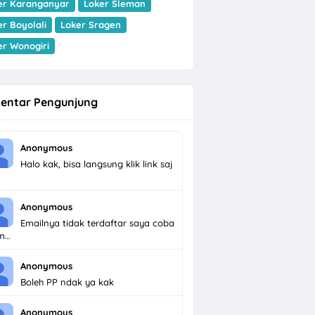
er Karanganyar
Loker Sleman
er Boyolali
Loker Sragen
er Wonogiri
entar Pengunjung
Anonymous
Halo kak, bisa langsung klik link saj
Anonymous
Emailnya tidak terdaftar saya coba
im…
Anonymous
Boleh PP ndak ya kak
Anonymous