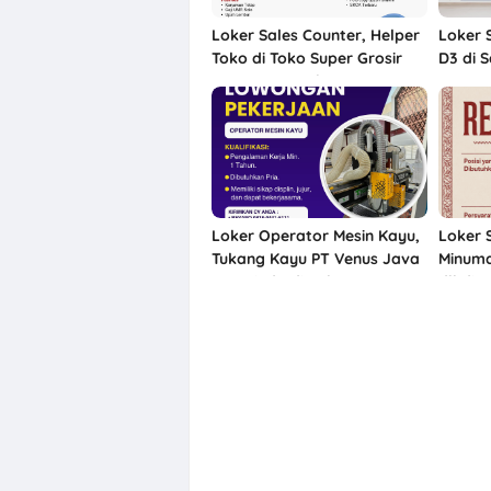
Loker Sales Counter, Helper
Loker 
Toko di Toko Super Grosir
D3 di S
Nonongan, Solo
Loker Operator Mesin Kayu,
Loker 
Tukang Kayu PT Venus Java
Minuma
Kreasindo di Solo &
dll di
Sukoharjo