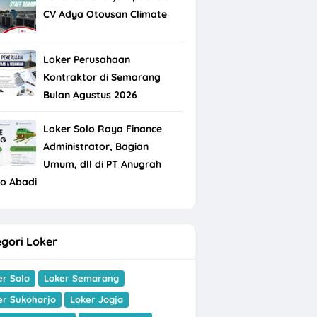
CV Adya Otousan Climate
Loker Perusahaan
Kontraktor di Semarang
Bulan Agustus 2026
Loker Solo Raya Finance
Administrator, Bagian
Umum, dll di PT Anugrah
do Abadi
gori Loker
er Solo
Loker Semarang
er Sukoharjo
Loker Jogja