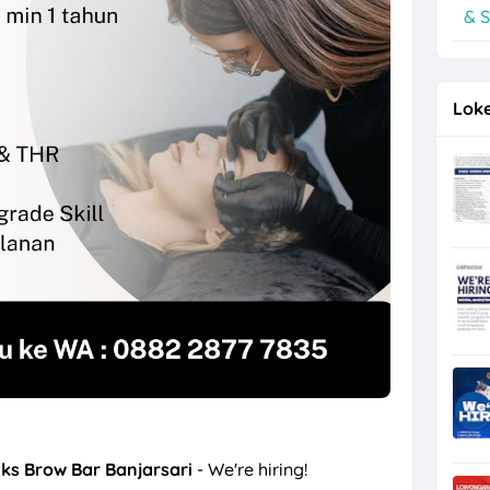
& S
unter, Helper Toko di Toko Super Grosir Nonongan, Solo
Loke
nks Brow Bar Banjarsari
- We're hiring!