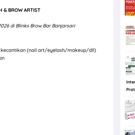
H & BROW ARTIST
2026 di Blinks Brow Bar Banjarsari
 kecantikan (nail art/eyelash/makeup/dll)
an
Inte
Pra