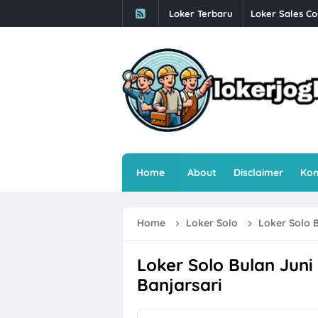
Loker Terbaru
Loker Crew Da
Loker Perbank
Loker Creative 
Loker PT Multi
Loker Solo Ter
Lowongan Kerj
Home
About
Disclaimer
Kon
Loker Kota Se
Loker Crew Gu
Home
Loker Solo
Loker Solo B
Loker Supervis
Loker Technica
Loker Solo Bulan Juni
Banjarsari
Loker Operato
Loker Semaran