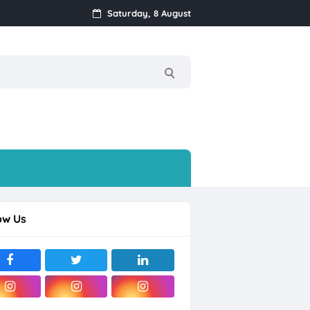
ragan) Mijen, Semarang
Saturday, 8 August
Baru
ow Us
olo Raya
rjo