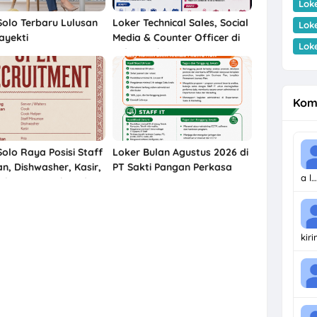
Lok
Solo Terbaru Lulusan
Loker Technical Sales, Social
Lok
ayekti
Media & Counter Officer di
Lok
Indographia Prima Utama
Solo Raya
Kom
Solo Raya Posisi Staff
Loker Bulan Agustus 2026 di
n, Dishwasher, Kasir,
PT Sakti Pangan Perkasa
a l…
 Bakso Haji Mahmud
Karanganyar
kir