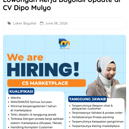
CV Dipo Mulyo
Loker Solo Raya Minimal Lulusan SMK di Niagara Kosmetik
OSS BSB Semarang Hiring Helper, Driver, Staff Admin Toko
Loker Boyolali
June 08, 2026
Loker Solo di PPCP Indoprint Posisi Graphic Design Full Time
Lowongan Kerja Staff Toko Putra Lestari di Solo
Loker Solo Terbaru di New Surya Motor
Loker Dealer Resmi Motor Yamaha Argo Motor di Semarang
Surya Abadi Plasindo Sukoharjo Hiring Digital Marketing Lul
Loker Solo Raya di Kontraktor & Developer PT Cakrawala P
Loker Admin Marketplace, Sopir di Toko Mebel Jempol Nusu
Loker Tenaga Borongan Paking HDPE, Administrasi, Operator
Lowongan Kerja Solo Lulusan SMA Sederajat di Punakawan 
Lowongan Kerja Semarang Gaji hingga 7 Juta di NSC Financ