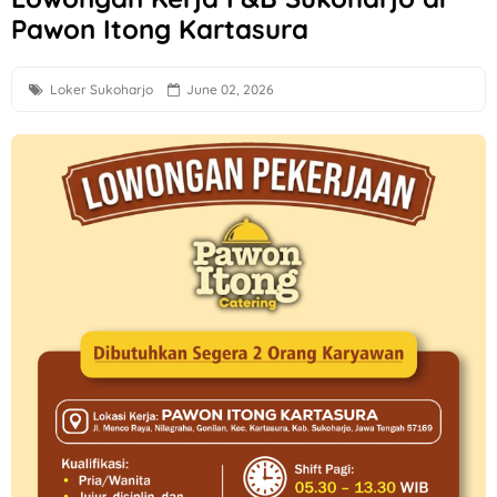
Pawon Itong Kartasura
Lowongan Kerja Semarang Terbaru di Vespa Kharisma Moto
Loker Semarang Posisi Driver Gaji UMK
Loker Sukoharjo
June 02, 2026
Loker Solo Raya Crew Dapur, Personal Hygiene, Staff TAF, dl
Loker Klaten, Sukoharjo, Surakarta Posisi Field Collector P
Loker Sukoharjo untuk 2 Posisi di Chery Solo Baru (PT Prad
Lowongan Kerja Anak Panah Kopi Yogyakarta untuk 2 Posisi
Loker QC, PPIC, Operator Flexo di PT Quark Quality Pack S
Loker Crew Store di TIANLALA Ice Cream, Tea & Coffee Gato
Lowongan Kerja Part Time Semarang di W3GG
Loker Human Resource & General Affairs di Plamongan Ind
Loker Semarang Driver di PT Sumberdaya Dian Mandiri
Loker Sleman di PT Bigga Damai Utama Bulan Agustus 2026