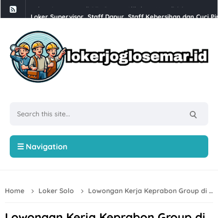
Loker Supervisor, Staff Dapur, Staff Kebersihan dan Cuci Pi
Babesen Grosir Semarang Hiring Sales Lapangan dan Adminis
Loker Solo 3 Posisi di PT Pracima Boga Sana
Loker Bulan Agustus 2026 di PT Prima Parquet Indonesia Uni
Lowongan Kerja XLC Promotor di XLSmart Semarang
Loker SPV Accounting & Pajak, Mandor Bongkar Muat, Sales,
Loker PT Generasi Motor Sukses Solo Posisi Security, Driver 
Loker Kurir Motoris di CV Cahaya Berlian Solo
☰ Navigation
Loker PROJMX Apparel Solo Baru untuk Lulusan D3/S1
Lowongan Kerja Perusahaan Bakery SOFDOH Penempatan di
Home
Loker Solo
Lowongan Kerja Keprabon Group di Solo Bulan Juni 2026
Loker Sales Counter, Helper Toko di Toko Super Grosir Nono
Loker Crew Dapur, Kepala Outlet di Djuragan Group (Peny
Lowongan Kerja Keprabon Group di