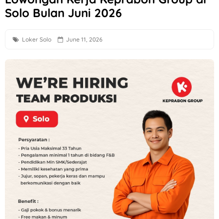
Solo Bulan Juni 2026
Loker Perbankan Sukoharjo Lulusan SMA dan D3 di PT BPR
Loker Creative Desain Staff, Staff Operasional, dll di PT Tr
Loker Solo
June 11, 2026
Loker PT Multi Logam Perkasa untuk 1 Posisi di Klaten
Loker Solo Terbaru Lulusan D3 di Sayekti
Lowongan Kerja Perusahaan F&B di Waroeng Tokyo Semar
Loker Kota Semarang di CV Bumi Raya Indonesia Bulan Agu
Loker Crew Gudang Produksi di Keprabon Group Sukoharjo
Loker Supervisor Store dan Barista di Pangestu Coffee Ken
Loker Technical Sales, Social Media & Counter Officer di I
Loker Operator Mesin Kayu, Tukang Kayu PT Venus Java Kre
Loker Semarang Terbaru di Booba Bloom
Loker Solo Raya Posisi Staff Minuman, Dishwasher, Kasir, d