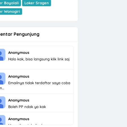
er Boyolali
Loker Sragen
er Wonogiri
entar Pengunjung
Anonymous
Halo kak, bisa langsung klik link saj
Anonymous
Emailnya tidak terdaftar saya coba
im…
Anonymous
Boleh PP ndak ya kak
Anonymous
Menarik untuk dicoba