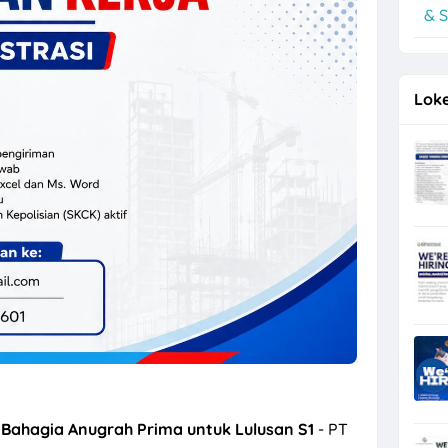
& S
ng Hiring Helper, Driver, Staff Admin Toko
Loke
Bahagia Anugrah Prima untuk Lulusan S1
- PT