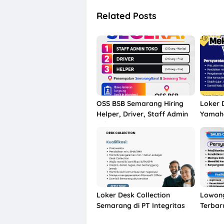
Related Posts
OSS BSB Semarang Hiring
Loker 
Helper, Driver, Staff Admin
Yamaha
Toko
Semara
Loker Desk Collection
Lowon
Semarang di PT Integritas
Terbar
Prima Nusantara
Motor