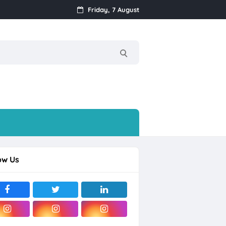
Friday, 7 August
 Posisi
V Agung Makmur Sejahtera Bali dan Boyolali
ow Us