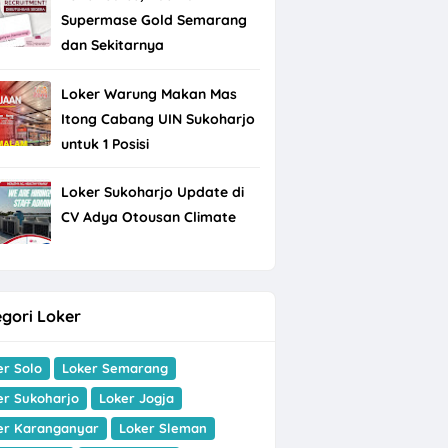
Supermase Gold Semarang
dan Sekitarnya
Loker Warung Makan Mas
Itong Cabang UIN Sukoharjo
untuk 1 Posisi
Loker Sukoharjo Update di
CV Adya Otousan Climate
gori Loker
er Solo
Loker Semarang
er Sukoharjo
Loker Jogja
er Karanganyar
Loker Sleman