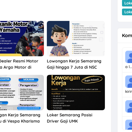
Lok
Lok
Kom
Dealer Resmi Motor
Lowongan Kerja Semarang
a l…
 Argo Motor di
Gaji hingga 7 Juta di NSC
ng Agustus 2026
Finance
kir
gan Kerja Semarang
Loker Semarang Posisi
u di Vespa Kharisma
Driver Gaji UMK