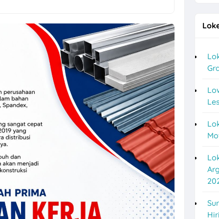
 Posisi Driver Gaji UMK
Loke
a Crew Dapur, Personal Hygiene, Staff TAF, dll di CV Pesta Abadi
ukoharjo, Surakarta Posisi Field Collector PT Bina Artha Ventura
Lok
Gra
o untuk 2 Posisi di Chery Solo Baru (PT Pradipta Cakra Buana)
 Anak Panah Kopi Yogyakarta untuk 2 Posisi
Lo
Les
, Operator Flexo di PT Quark Quality Pack Semarang
Lok
re di TIANLALA Ice Cream, Tea & Coffee Gatot Subroto Solo
Mo
a Part Time Semarang di W3GG
Lo
esource & General Affairs di Plamongan Indah Learning Center Dema
Ar
20
 Driver di PT Sumberdaya Dian Mandiri
i PT Bigga Damai Utama Bulan Agustus 2026
Sur
Hir
aji hingga 6 Juta di Bluesky Communication