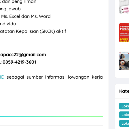
 dan pengiriman
gung jawab
Ms. Excel dan Ms. Word
ndividu
tatan Kepolisian (SKCK) aktif
bapacc22@gmail.com
:
0859-4219-3601
ID
sebagai sumber informasi lowongan kerja
Kate
Lok
Lok
Lok