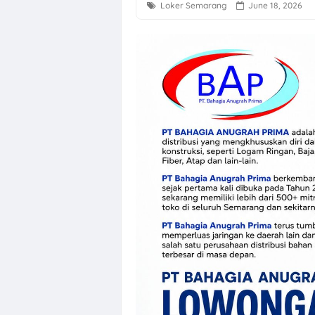
Loker Semarang
June 18, 2026
Loker Semarang
Loker Solo Ray
Loker Klaten, S
Loker Sukoharj
Lowongan Kerja
Loker QC, PPIC
Loker Crew Sto
Lowongan Kerj
Loker Human R
Loker Semarang
Loker Sleman d
Loker Sleman G