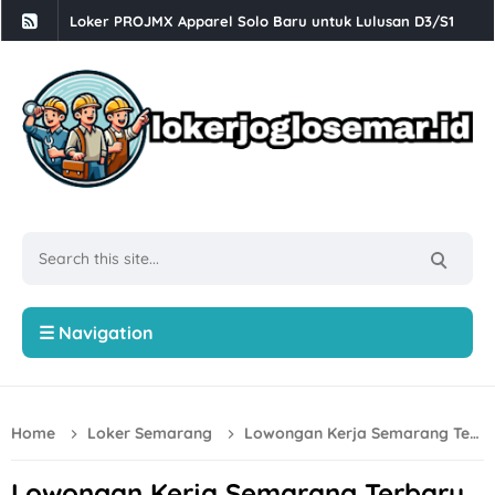
Lowongan Kerja Perusahaan Bakery SOFDOH Penempatan di
Loker Sales Counter, Helper Toko di Toko Super Grosir Nono
Loker Crew Dapur, Kepala Outlet di Djuragan Group (Peny
Loker Perbankan Sukoharjo Lulusan SMA dan D3 di PT BPR
Loker Creative Desain Staff, Staff Operasional, dll di PT Tr
Loker PT Multi Logam Perkasa untuk 1 Posisi di Klaten
Loker Solo Terbaru Lulusan D3 di Sayekti
Lowongan Kerja Perusahaan F&B di Waroeng Tokyo Semar
☰ Navigation
Loker Kota Semarang di CV Bumi Raya Indonesia Bulan Agu
Loker Crew Gudang Produksi di Keprabon Group Sukoharjo
Home
Loker Semarang
Lowongan Kerja Semarang Terbaru di Kejar Setoran
Loker Supervisor Store dan Barista di Pangestu Coffee Ken
Loker Technical Sales, Social Media & Counter Officer di I
Lowongan Kerja Semarang Terbaru