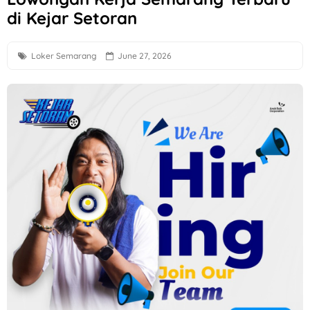
di Kejar Setoran
Loker Operator Mesin Kayu, Tukang Kayu PT Venus Java Kre
Loker Semarang Terbaru di Booba Bloom
Loker Semarang
June 27, 2026
Loker Solo Raya Posisi Staff Minuman, Dishwasher, Kasir, d
Loker Host Live Malam di Setulus Signature Sukoharjo
Loker Telecustomer Service, Deskcollection Hybrid di SIM
Loker Bulan Agustus 2026 di PT Sakti Pangan Perkasa Kara
Loker Solo Raya Minimal Lulusan SMK di Niagara Kosmetik
OSS BSB Semarang Hiring Helper, Driver, Staff Admin Toko
Loker Solo di PPCP Indoprint Posisi Graphic Design Full Time
Lowongan Kerja Staff Toko Putra Lestari di Solo
Loker Solo Terbaru di New Surya Motor
Loker Dealer Resmi Motor Yamaha Argo Motor di Semarang