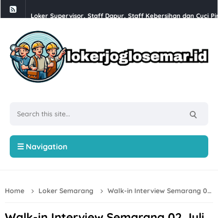
Loker Supervisor, Staff Dapur, Staff Kebersihan dan Cuci Pi
Babesen Grosir Semarang Hiring Sales Lapangan dan Adminis
Loker Solo 3 Posisi di PT Pracima Boga Sana
Loker Bulan Agustus 2026 di PT Prima Parquet Indonesia Uni
Lowongan Kerja XLC Promotor di XLSmart Semarang
Loker SPV Accounting & Pajak, Mandor Bongkar Muat, Sales,
Loker PT Generasi Motor Sukses Solo Posisi Security, Driver 
Loker Kurir Motoris di CV Cahaya Berlian Solo
☰ Navigation
Loker PROJMX Apparel Solo Baru untuk Lulusan D3/S1
Lowongan Kerja Perusahaan Bakery SOFDOH Penempatan di
Home
Loker Semarang
Walk-in Interview Semarang 02 Juli 2026 di Gadai Emas Syariah
Loker Sales Counter, Helper Toko di Toko Super Grosir Nono
Loker Crew Dapur, Kepala Outlet di Djuragan Group (Peny
Walk-in Interview Semarang 02 Juli