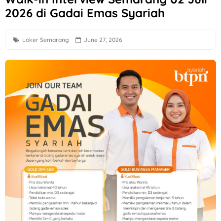
2026 di Gadai Emas Syariah
Loker Perbankan Sukoharjo Lulusan SMA dan D3 di PT BPR
Loker Creative Desain Staff, Staff Operasional, dll di PT Tr
Loker Semarang
June 27, 2026
Loker PT Multi Logam Perkasa untuk 1 Posisi di Klaten
Loker Solo Terbaru Lulusan D3 di Sayekti
Lowongan Kerja Perusahaan F&B di Waroeng Tokyo Semar
Loker Kota Semarang di CV Bumi Raya Indonesia Bulan Agu
Loker Crew Gudang Produksi di Keprabon Group Sukoharjo
Loker Supervisor Store dan Barista di Pangestu Coffee Ken
Loker Technical Sales, Social Media & Counter Officer di I
Loker Operator Mesin Kayu, Tukang Kayu PT Venus Java Kre
Loker Semarang Terbaru di Booba Bloom
Loker Solo Raya Posisi Staff Minuman, Dishwasher, Kasir, d