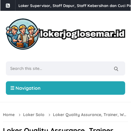
Loker Supervisor, Staff Dapur, Staff Kebersihan dan Cuci Pi
Babesen Grosir Semarang Hiring Sales Lapangan dan Adminis
Loker Solo 3 Posisi di PT Pracima Boga Sana
Loker Bulan Agustus 2026 di PT Prima Parquet Indonesia Uni
Lowongan Kerja XLC Promotor di XLSmart Semarang
Loker SPV Accounting & Pajak, Mandor Bongkar Muat, Sales,
Loker PT Generasi Motor Sukses Solo Posisi Security, Driver 
Loker Kurir Motoris di CV Cahaya Berlian Solo
☰ Navigation
Loker PROJMX Apparel Solo Baru untuk Lulusan D3/S1
Lowongan Kerja Perusahaan Bakery SOFDOH Penempatan di
Home
Loker Solo
Loker Quality Assurance, Trainer, Workfork Management, dll di PT Sinar Hawila Indah Surakarta
Loker Sales Counter, Helper Toko di Toko Super Grosir Nono
Loker Crew Dapur, Kepala Outlet di Djuragan Group (Peny
Loker Quality Assurance, Trainer,