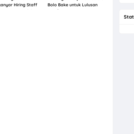
anyar Hiring Staff
Bolo Bake untuk Lulusan
aryawan Produksi
SMA/SMK
Stat