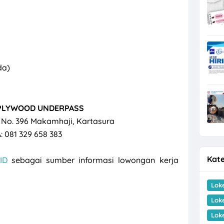
da)
PLYWOOD UNDERPASS
i No. 396 Makamhaji, Kartasura
: 081 329 658 383
Kate
ID
sebagai sumber informasi lowongan kerja
Lok
Lok
Lok