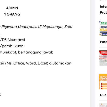
Inte
ADMIN
Pra
1 ORANG
 Plywood Underpass di Mojosongo, Solo
n
/D3 Akuntansi
Purc
n/pembukuan
, komunikatif, bertanggung jawab
 (Ms. Office, Word, Excel) diutamakan
a
Dua