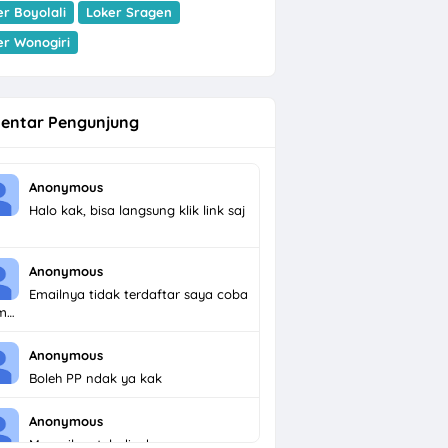
er Boyolali
Loker Sragen
er Wonogiri
entar Pengunjung
Anonymous
Halo kak, bisa langsung klik link saj
Anonymous
Emailnya tidak terdaftar saya coba
im…
Anonymous
Boleh PP ndak ya kak
Anonymous
Menarik untuk dicoba