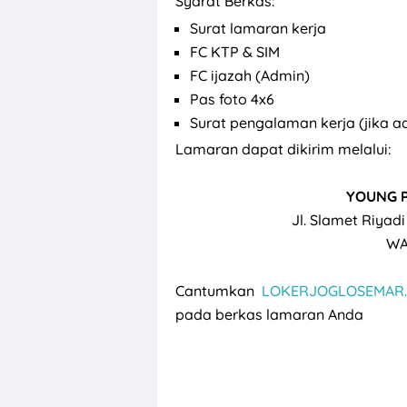
Syarat Berkas:
Surat lamaran kerja
FC KTP & SIM
FC ijazah (Admin)
Pas foto 4x6
Surat pengalaman kerja (jika a
Lamaran dapat dikirim melalui:
YOUNG 
Jl. Slamet Riyad
WA
Cantumkan
LOKERJOGLOSEMAR.
pada berkas lamaran Anda