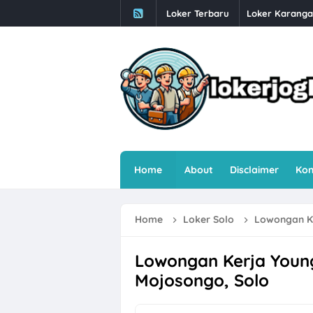
Loker Terbaru
Loker Karanga
Lowongan Kerj
Loker Solo Bul
Loker Pabrik P
Lowongan Kerja
Loker Pecel P
Home
About
Disclaimer
Kon
Loker Digital 
Loker Sukoharj
Home
Loker Solo
Lowongan Ke
Loker Perusaha
Loker Semarang
Lowongan Kerja Youn
Mojosongo, Solo
Loker Bulan Ag
Lowongan Kerj