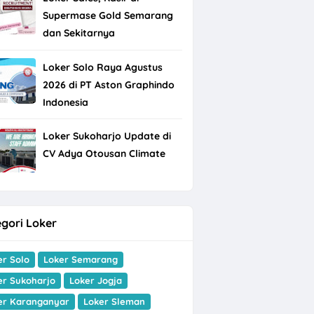
Supermase Gold Semarang
dan Sekitarnya
Loker Solo Raya Agustus
2026 di PT Aston Graphindo
Indonesia
Loker Sukoharjo Update di
CV Adya Otousan Climate
gori Loker
er Solo
Loker Semarang
er Sukoharjo
Loker Jogja
er Karanganyar
Loker Sleman