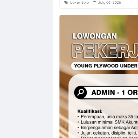
Loker Solo
July 06, 2026
PT Sakti Pang
Lowongan Kerj
Loker Jogja Ar
Loker Solo Ray
Loker Pabrik S
Loker Marketin
Loker Next Res
Lowongan Kerj
Loker Solo Sa
Loker Perusah
Kantor JITU/PO
Loker Staff Ac