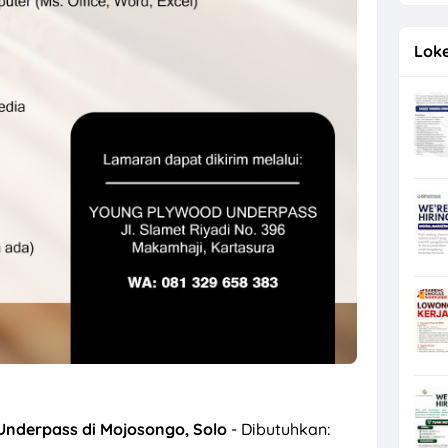
2026 di Astra Daihatsu Klaten & Solo
Loke
nderpass di Mojosongo, Solo
- Dibutuhkan: