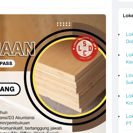
an Perkasa Karanganyar Hiring Staff R&D, Karyawan Produksi
Loke
a F&B Solo di Bolo Bake untuk Lulusan SMA/SMK
sitek Frontline di CV Mulia Arkonindo
Lok
Dai
a Finance Administrator, Bagian Umum, dll di PT Anugrah Vindo Abadi
ukoharjo Terbaru di CV Bunga Bakung Plastik
Lo
Keu
g SPV, Sales Retention Officer, Sales Marketing Officer di PT Mega Fi
Lo
ources Partner Sukoharjo dan Sekitarnya untuk 4 Posisi
Suk
a Sales Semarang di Aura Praba Pro
Lok
les Grandmax dan Sales Taking Order di PT Artaboga Cemerlang
Kos
aan Kontraktor di Semarang Bulan Agustus 2026
Lok
NO di Solo Hiring Driver Pribadi
PT
counting, Operator Rafia, dll di PT Langgeng Nusantara Plastik Karan