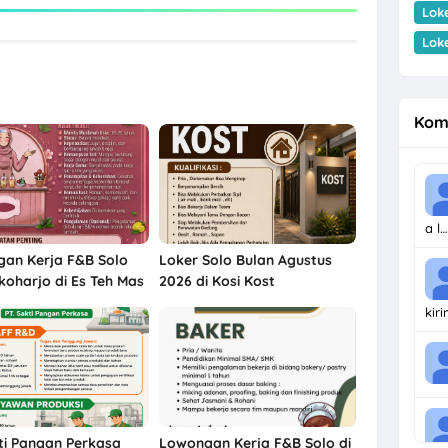
Lok
Lok
Kom
a l…
an Kerja F&B Solo
Loker Solo Bulan Agustus
koharjo di Es Teh Mas
2026 di Kosi Kost
t
kir
ti Pangan Perkasa
Lowongan Kerja F&B Solo di