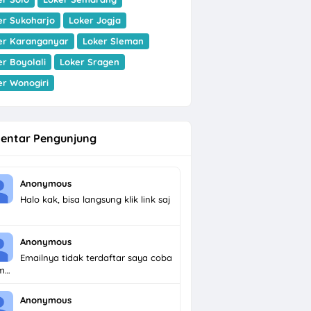
er Sukoharjo
Loker Jogja
er Karanganyar
Loker Sleman
er Boyolali
Loker Sragen
er Wonogiri
entar Pengunjung
Anonymous
Halo kak, bisa langsung klik link saj
Anonymous
Emailnya tidak terdaftar saya coba
im…
Anonymous