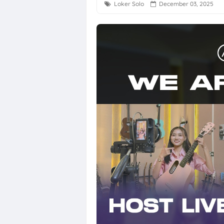
Loker Solo
December 03, 2025
Lowongan Kerj
Loker Semarang
Loker Solo Ray
Loker Klaten, S
Loker Sukoharj
Lowongan Kerja
Loker QC, PPIC
Loker Crew Sto
Lowongan Kerj
Loker Human R
Loker Semarang
Loker Sleman d