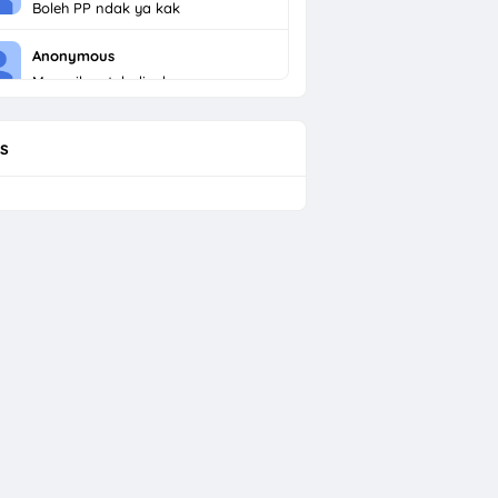
Boleh PP ndak ya kak
Anonymous
Menarik untuk dicoba
s