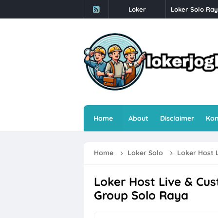
Loker
OSS BSB Semara
Terbaru
Loker Solo di P
Lowongan Kerja
Loker Solo Ter
Loker Dealer 
Surya Abadi Pla
Home
About
Disclaimer
Kon
Loker Solo Ray
Loker Admin Ma
Home
Loker Solo
Loker Host 
Loker Tenaga B
Lowongan Kerj
Loker Host Live & Cus
Group Solo Raya
Lowongan Kerja
Loker Desk Col