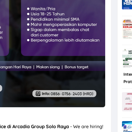
a Minimal Lulusan SMK di Niagara Kosmetik
Inte
Pra
ice di Arcadia Group Solo Raya
- We are hiring!