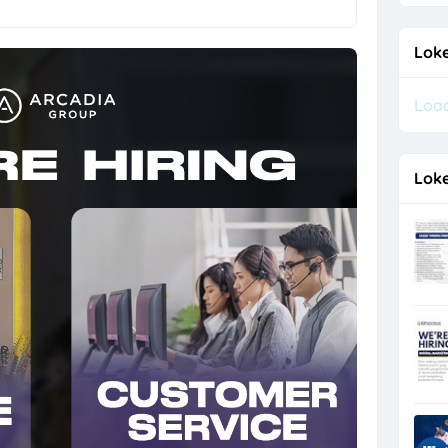
a Semarang Terbaru di Vespa Kharisma Motor
Loke
 Posisi Driver Gaji UMK
Load
a Crew Dapur, Personal Hygiene, Staff TAF, dll di CV Pesta Abadi
ukoharjo, Surakarta Posisi Field Collector PT Bina Artha Ventura
Loke
o untuk 2 Posisi di Chery Solo Baru (PT Pradipta Cakra Buana)
 Anak Panah Kopi Yogyakarta untuk 2 Posisi
, Operator Flexo di PT Quark Quality Pack Semarang
re di TIANLALA Ice Cream, Tea & Coffee Gatot Subroto Solo
a Part Time Semarang di W3GG
esource & General Affairs di Plamongan Indah Learning Center Dema
 Driver di PT Sumberdaya Dian Mandiri
i PT Bigga Damai Utama Bulan Agustus 2026