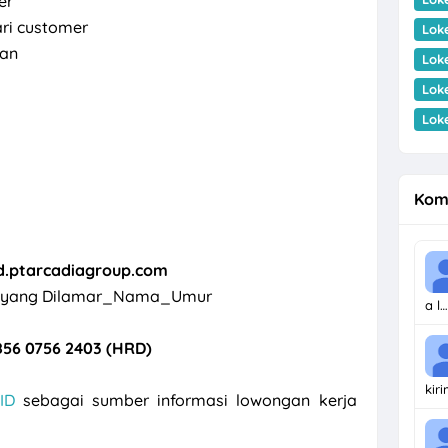
er
ri customer
Lok
kan
Lok
Lok
Lok
Kom
d.ptarcadiagroup.com
si yang Dilamar_Nama_Umur
a l…
56 0756 2403 (HRD)
kir
ID
sebagai sumber informasi lowongan kerja