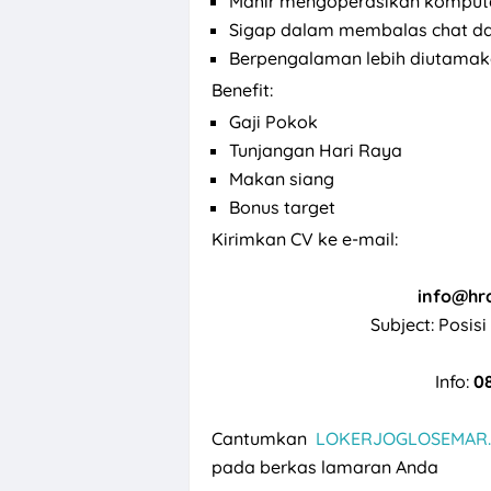
Mahir mengoperasikan komput
Sigap dalam membalas chat da
Berpengalaman lebih diutama
Benefit:
Gaji Pokok
Tunjangan Hari Raya
Makan siang
Bonus target
Kirimkan CV ke e-mail:
info@hr
Subject: Posi
Info:
08
Cantumkan
LOKERJOGLOSEMAR.
pada berkas lamaran Anda