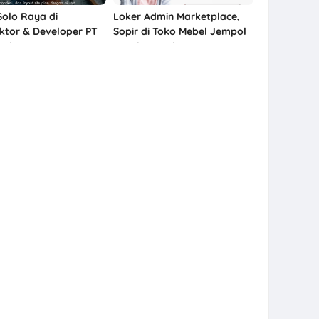
Solo Raya di
Loker Admin Marketplace,
ktor & Developer PT
Sopir di Toko Mebel Jempol
wala Pratama
Nusukan, Solo
gal untuk 3 Posisi