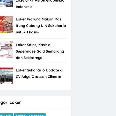
2026 di PT Aston Graphindo
Indonesia
Loker Warung Makan Mas
Itong Cabang UIN Sukoharjo
untuk 1 Posisi
Loker Sales, Kasir di
Supermase Gold Semarang
dan Sekitarnya
Loker Sukoharjo Update di
CV Adya Otousan Climate
gori Loker
er Solo
Loker Semarang