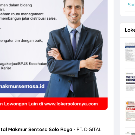
Su
re di TIANLALA Ice Cream, Tea & Coffee Gatot Subroto Solo
Loke
ital Makmur Sentosa Solo Raya
- PT. DIGITAL