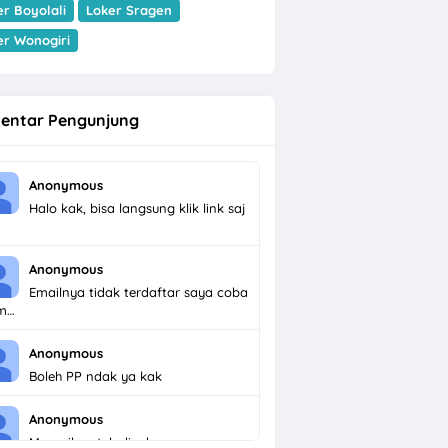
er Boyolali
Loker Sragen
er Wonogiri
entar Pengunjung
Anonymous
Halo kak, bisa langsung klik link saj
Anonymous
Emailnya tidak terdaftar saya coba
im…
Anonymous
Boleh PP ndak ya kak
Anonymous
Menarik untuk dicoba