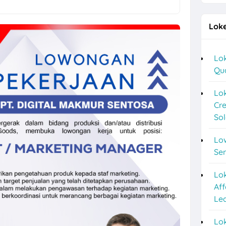
a Lulusan S1 di Cerita Rasa Catering & Meeting Room
Loke
ver, Helper, Admin Cabang & Backup di PT Indonesia Plafon Semesta
2026 di Astra Daihatsu Klaten & Solo
Lok
Qu
nyar HRD, Gudang, Keuangan, dll di Sweet Ten
a F&B Solo dan Sukoharjo di Es Teh Mas Karebet
Lok
Cre
an Agustus 2026 di Kosi Kost
So
ipa PVC Sukoharjo di PT Damai Global Synergy
Lo
 10 Posisi di Candi Elektronik Sukoharjo
Se
epe Semarang Posisi Crew Outlet
Lo
Aff
Marketing Sukoharjo di PT Elvas Grafika Indonesia
Le
o 5 Posisi CV Tiga Likuid Plastindo & PT Likuid Pharmalab Indonesia
Lok
, Operator Flexo di PT Quark Quality Pack Semarang