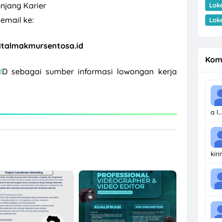
jang Karier
Lok
email ke:
Lok
italmakmursentosa.id
Kom
I
D sebagai sumber informasi lowongan kerja
a l…
kir