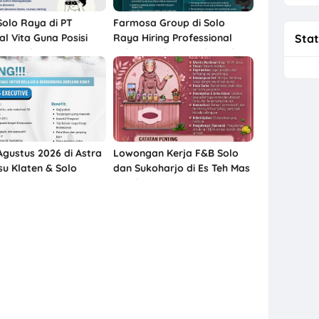
Solo Raya di PT
Farmosa Group di Solo
al Vita Guna Posisi
Raya Hiring Professional
Stat
t Coordinator
Videographer & Video Editor
ng, Live Streamer, dll
Agustus 2026 di Astra
Lowongan Kerja F&B Solo
su Klaten & Solo
dan Sukoharjo di Es Teh Mas
Karebet