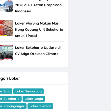
2026 di PT Aston Graphindo
Indonesia
Loker Warung Makan Mas
Itong Cabang UIN Sukoharjo
untuk 1 Posisi
Loker Sukoharjo Update di
CV Adya Otousan Climate
gori Loker
er Solo
Loker Semarang
er Sukoharjo
Loker Jogja
er Karanganyar
Loker Sleman