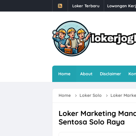
Loker Terbaru
Lowongan Kerj
Loker Human R
Loker Semaran
Loker Sleman 
Loker Sleman G
Loker Driver O
Home
About
Disclaimer
Kon
Loker Solo Ray
Loker Helper T
Home
Loker Solo
Loker Marke
Farmosa Group 
Loker Semarang
Loker Marketing Mana
Sentosa Solo Raya
Loker Semarang
Loker Semaran