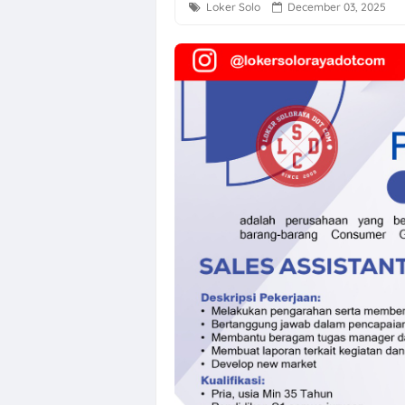
Loker Solo
December 03, 2025
Loker Solo Ray
Loker Bali Dri
Loker Agustus 
Loker Karanga
Lowongan Kerj
Loker Solo Bul
Loker Pabrik P
Lowongan Kerja
Loker Pecel P
Loker Digital 
Loker Sukoharj
Loker QC, PPIC