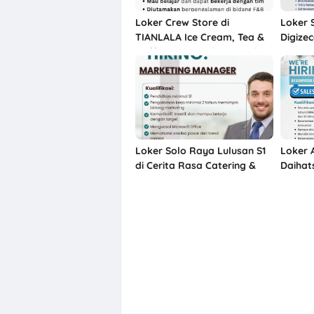
Loker Crew Store di
Loker 
TIANLALA Ice Cream, Tea &
Digizec
Coffee Gatot Subroto Solo
Projec
Marketi
Loker Solo Raya Lulusan S1
Loker 
di Cerita Rasa Catering &
Daihat
Meeting Room