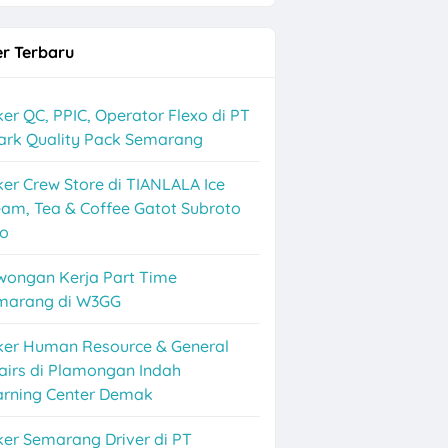
r Terbaru
er QC, PPIC, Operator Flexo di PT
ark Quality Pack Semarang
er Crew Store di TIANLALA Ice
am, Tea & Coffee Gatot Subroto
lo
wongan Kerja Part Time
marang di W3GG
ker Human Resource & General
airs di Plamongan Indah
arning Center Demak
er Semarang Driver di PT