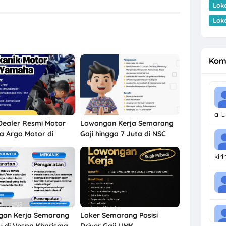
Lok
Lok
Kom
a l…
Dealer Resmi Motor
Lowongan Kerja Semarang
 Argo Motor di
Gaji hingga 7 Juta di NSC
ng Agustus 2026
Finance
kir
gan Kerja Semarang
Loker Semarang Posisi
u di Vespa Kharisma
Driver Gaji UMK