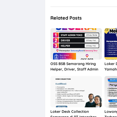
Related Posts
OSS BSB Semarang Hiring
Loker 
Helper, Driver, Staff Admin
Yamaha
Toko
Semara
Loker Desk Collection
Lowon
Semarang di PT Integritas
Terbar