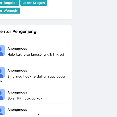
er Boyolali
Loker Sragen
er Wonogiri
entar Pengunjung
Anonymous
Halo kak, bisa langsung klik link saj
Anonymous
Emailnya tidak terdaftar saya coba
im…
Anonymous
Boleh PP ndak ya kak
Anonymous
Menarik untuk dicoba