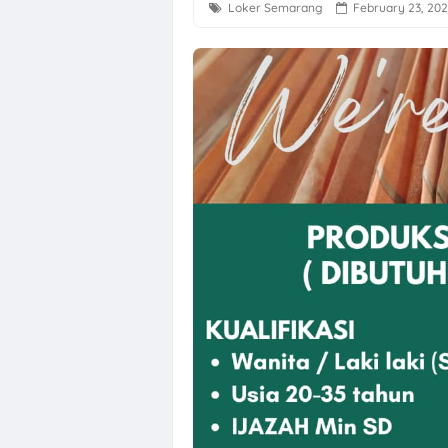
Loker Semarang
February 23, 20
Lowongan Kerj
Loker Semarang
Loker Solo Ray
Loker Klaten, S
Loker Sukoharj
Lowongan Kerja
Loker QC, PPIC
Loker Crew Sto
Lowongan Kerj
Loker Human R
Loker Semarang
Loker Sleman d