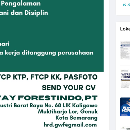
& S
a Minimal Lulusan SMK di Niagara Kosmetik
Loke