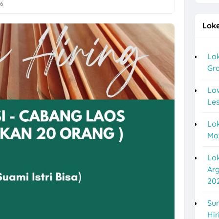
26
a Semarang Terbaru di Vespa Kharisma Motor
Loke
 Posisi Driver Gaji UMK
a Crew Dapur, Personal Hygiene, Staff TAF, dll di CV Pesta Abadi
Lok
Gra
ukoharjo, Surakarta Posisi Field Collector PT Bina Artha Ventura
o untuk 2 Posisi di Chery Solo Baru (PT Pradipta Cakra Buana)
Lo
Les
 Anak Panah Kopi Yogyakarta untuk 2 Posisi
Lok
, Operator Flexo di PT Quark Quality Pack Semarang
Mo
re di TIANLALA Ice Cream, Tea & Coffee Gatot Subroto Solo
Lo
a Part Time Semarang di W3GG
Ar
20
esource & General Affairs di Plamongan Indah Learning Center Dema
 Driver di PT Sumberdaya Dian Mandiri
Sur
Hir
i PT Bigga Damai Utama Bulan Agustus 2026