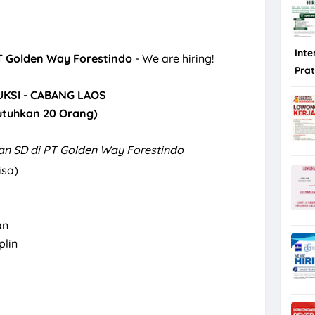
Inte
T Golden Way Forestindo
- We are hiring!
Pra
KSI - CABANG LAOS
utuhkan 20 Orang)
n SD di PT Golden Way Forestindo
isa)
an
plin