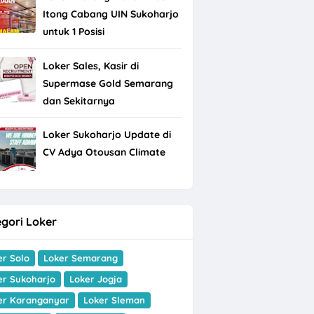
Itong Cabang UIN Sukoharjo
untuk 1 Posisi
Loker Sales, Kasir di
Supermase Gold Semarang
dan Sekitarnya
Loker Sukoharjo Update di
CV Adya Otousan Climate
gori Loker
er Solo
Loker Semarang
er Sukoharjo
Loker Jogja
er Karanganyar
Loker Sleman