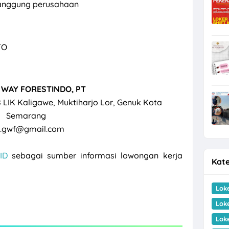
itanggung perusahaan
TO
WAY FORESTINDO, PT
68 LIK Kaligawe, Muktiharjo Lor, Genuk Kota
Semarang
d.gwf@gmail.com
ID
sebagai sumber informasi lowongan kerja
Kate
Lok
Lok
Lok