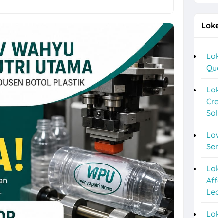
 Posisi Sopir di Ayam Sidosemi
Loke
g Terbaru di Sego Pecel PePe
a Lulusan S1 di Cerita Rasa Catering & Meeting Room
Lok
Qu
ver, Helper, Admin Cabang & Backup di PT Indonesia Plafon Semesta
2026 di Astra Daihatsu Klaten & Solo
Lok
Cre
nyar HRD, Gudang, Keuangan, dll di Sweet Ten
So
a F&B Solo dan Sukoharjo di Es Teh Mas Karebet
Lo
an Agustus 2026 di Kosi Kost
Se
ipa PVC Sukoharjo di PT Damai Global Synergy
Lo
Aff
 10 Posisi di Candi Elektronik Sukoharjo
Le
epe Semarang Posisi Crew Outlet
Lok
o untuk 2 Posisi di Chery Solo Baru (PT Pradipta Cakra Buana)