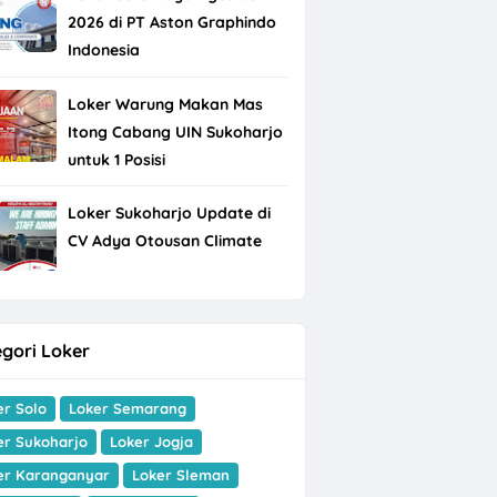
2026 di PT Aston Graphindo
Indonesia
Loker Warung Makan Mas
Itong Cabang UIN Sukoharjo
untuk 1 Posisi
Loker Sukoharjo Update di
CV Adya Otousan Climate
gori Loker
er Solo
Loker Semarang
er Sukoharjo
Loker Jogja
er Karanganyar
Loker Sleman