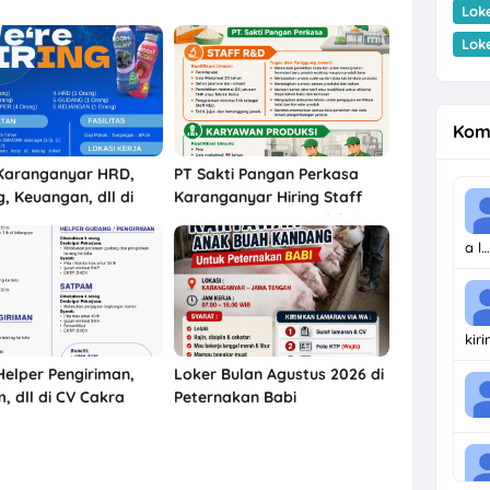
Lok
Lok
Kom
Karanganyar HRD,
PT Sakti Pangan Perkasa
, Keuangan, dll di
Karanganyar Hiring Staff
Ten
R&D, Karyawan Produksi
a l…
kir
Helper Pengiriman,
Loker Bulan Agustus 2026 di
, dll di CV Cakra
Peternakan Babi
ara Karanganyar
Karanganyar