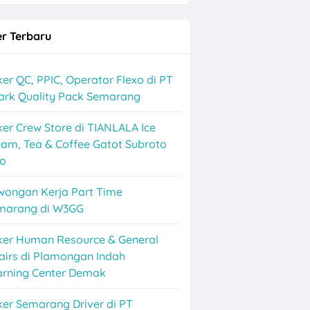
r Terbaru
er QC, PPIC, Operator Flexo di PT
ark Quality Pack Semarang
er Crew Store di TIANLALA Ice
am, Tea & Coffee Gatot Subroto
lo
wongan Kerja Part Time
marang di W3GG
ker Human Resource & General
airs di Plamongan Indah
arning Center Demak
er Semarang Driver di PT