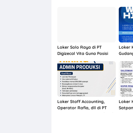
Loker Solo Raya di PT
Loker 
Digizecal Vita Guna Posisi
Gudang
Project Coordinator
Sweet 
Marketing, Live Streamer, dll
Loker Staff Accounting,
Loker 
Operator Rafia, dll di PT
Satpam
Langgeng Nusantara Plastik
Nusant
Karanganyar