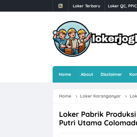
Loker Terbaru
Loker QC, PPIC
Loker Crew Sto
Lowongan Kerj
Loker Human R
Loker Semaran
Loker Sleman 
Home
About
Disclaimer
Kon
Loker Sleman G
Loker Driver O
Home
Loker Karanganyar
Loker
Loker Solo Ray
Loker Helper T
Loker Pabrik Produksi
Putri Utama Colomad
Farmosa Group 
Loker Semarang