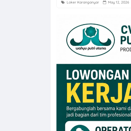
Loker Karanganyar
May 12, 2026
Loker Semarang
Loker Semaran
Loker Solo Ray
Loker Bali Dri
Loker Agustus 
Loker Karanga
Lowongan Kerj
Loker Solo Bul
Loker Pabrik P
Lowongan Kerja
Loker Pecel P
Loker Sukoharj