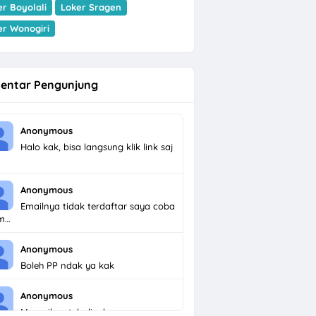
er Boyolali
Loker Sragen
er Wonogiri
entar Pengunjung
Anonymous
Halo kak, bisa langsung klik link saj
Anonymous
Emailnya tidak terdaftar saya coba
im…
Anonymous
Boleh PP ndak ya kak
Anonymous
Menarik untuk dicoba