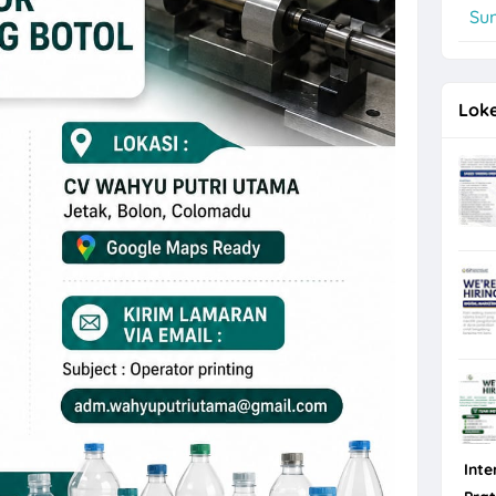
Su
a Anak Panah Kopi Yogyakarta untuk 2 Posisi
Loke
Inte