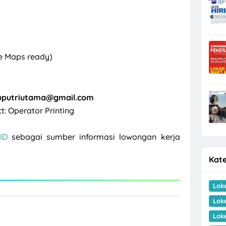
e Maps ready)
putriutama@gmail.com
t: Operator Printing
ID
sebagai sumber informasi lowongan kerja
Kate
Lok
Lok
Lok