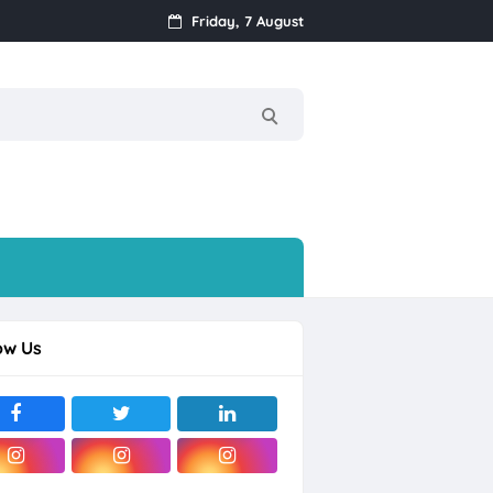
Friday, 7 August
k
ow Us
Streamer, dll
rjo