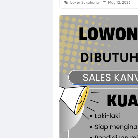
Loker Sukoharjo
May 12, 2026
Lowongan Kerj
Loker Semarang
Loker Solo Ray
Loker Klaten, S
Loker Sukoharj
Lowongan Kerja
Loker QC, PPIC
Loker Crew Sto
Lowongan Kerj
Loker Human R
Loker Semarang
Loker Sleman d