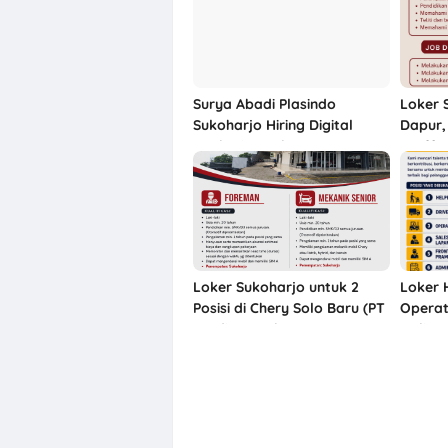
Surya Abadi Plasindo
Loker 
Sukoharjo Hiring Digital
Dapur,
Marketing Lulusan D3 & S1
Staff T
Abadi
Loker Sukoharjo untuk 2
Loker H
Posisi di Chery Solo Baru (PT
Operato
Pradipta Cakra Buana)
Mulia 
Sukoha