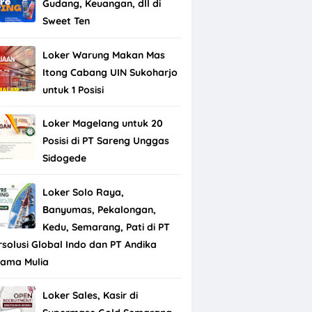
Gudang, Keuangan, dll di
Sweet Ten
Loker Warung Makan Mas
Itong Cabang UIN Sukoharjo
untuk 1 Posisi
Loker Magelang untuk 20
Posisi di PT Sareng Unggas
Sidogede
Loker Solo Raya,
Banyumas, Pekalongan,
Kedu, Semarang, Pati di PT
rsolusi Global Indo dan PT Andika
tama Mulia
Loker Sales, Kasir di