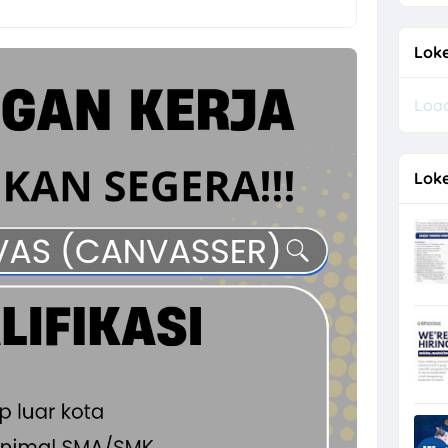
a Semarang Terbaru di Vespa Kharisma Motor
Loke
 Posisi Driver Gaji UMK
Load
a Crew Dapur, Personal Hygiene, Staff TAF, dll di CV Pesta Abadi
ukoharjo, Surakarta Posisi Field Collector PT Bina Artha Ventura
Loke
o untuk 2 Posisi di Chery Solo Baru (PT Pradipta Cakra Buana)
 Anak Panah Kopi Yogyakarta untuk 2 Posisi
, Operator Flexo di PT Quark Quality Pack Semarang
re di TIANLALA Ice Cream, Tea & Coffee Gatot Subroto Solo
a Part Time Semarang di W3GG
esource & General Affairs di Plamongan Indah Learning Center Dema
 Driver di PT Sumberdaya Dian Mandiri
i PT Bigga Damai Utama Bulan Agustus 2026