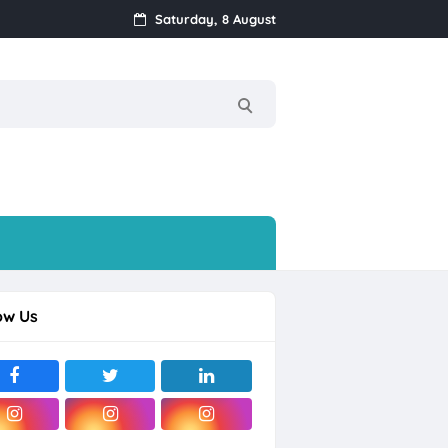
Saturday, 8 August
 Posisi
ow Us
V Agung Makmur Sejahtera Bali dan Boyolali