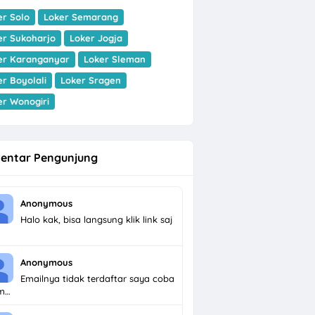
er Solo
Loker Semarang
er Sukoharjo
Loker Jogja
er Karanganyar
Loker Sleman
er Boyolali
Loker Sragen
er Wonogiri
entar Pengunjung
Anonymous
Halo kak, bisa langsung klik link saj
Anonymous
Emailnya tidak terdaftar saya coba
im…