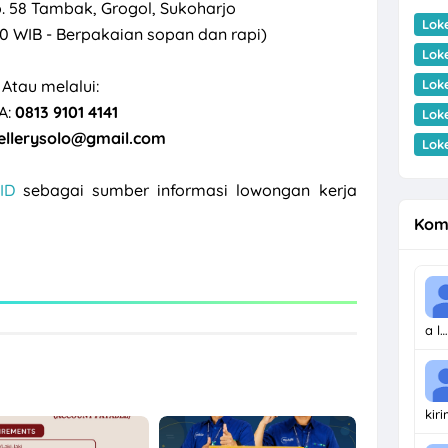
o. 58 Tambak, Grogol, Sukoharjo
Lok
00 WIB - Berpakaian sopan dan rapi)
Lok
Atau melalui:
Lok
A:
0813 9101 4141
Lok
llerysolo@gmail.com
Lok
ID
sebagai sumber informasi lowongan kerja
Kom
a l…
kir