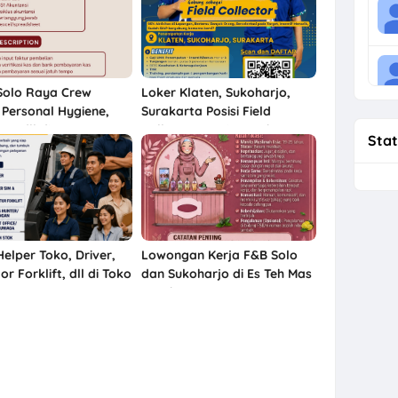
Solo Raya Crew
Loker Klaten, Sukoharjo,
 Personal Hygiene,
Surakarta Posisi Field
AF, dll di CV Pesta
Collector PT Bina Artha
Stat
Ventura
elper Toko, Driver,
Lowongan Kerja F&B Solo
r Forklift, dll di Toko
dan Sukoharjo di Es Teh Mas
HPL Kartasura,
Karebet
rjo