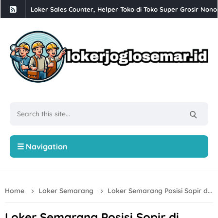
Loker Sales Counter, Helper Toko di Toko Super Grosir Nono
Loker Crew Dapur, Kepala Outlet di Djuragan Group (Peny
Loker Perbankan Sukoharjo Lulusan SMA dan D3 di PT BPR
Loker Creative Desain Staff, Staff Operasional, dll di PT Tr
Loker PT Multi Logam Perkasa untuk 1 Posisi di Klaten
Loker Solo Terbaru Lulusan D3 di Sayekti
Lowongan Kerja Perusahaan F&B di Waroeng Tokyo Semar
Loker Kota Semarang di CV Bumi Raya Indonesia Bulan Agu
☰ Navigation
Loker Crew Gudang Produksi di Keprabon Group Sukoharjo
Loker Supervisor Store dan Barista di Pangestu Coffee Ken
Loker Technical Sales, Social Media & Counter Officer di I
Home
Loker Semarang
Loker Semarang Posisi Sopir di Pompa Air Big 1
Loker Operator Mesin Kayu, Tukang Kayu PT Venus Java Kre
Loker Semarang Posisi Sopir di