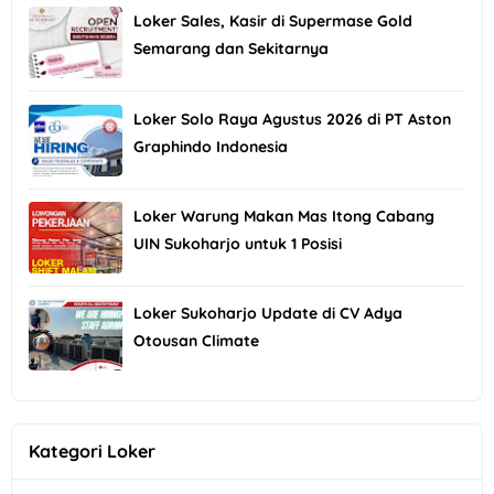
Loker Sales, Kasir di Supermase Gold
Semarang dan Sekitarnya
Loker Solo Raya Agustus 2026 di PT Aston
Graphindo Indonesia
Loker Warung Makan Mas Itong Cabang
UIN Sukoharjo untuk 1 Posisi
Loker Sukoharjo Update di CV Adya
Otousan Climate
Kategori Loker