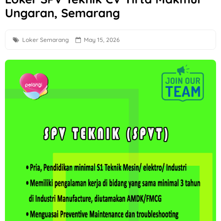
Ungaran, Semarang
Lowongan Kerja Anak Panah Kopi Yogyakarta untuk 2 Posisi
Loker QC, PPIC, Operator Flexo di PT Quark Quality Pack S
Loker Semarang
May 15, 2026
Loker Crew Store di TIANLALA Ice Cream, Tea & Coffee Gato
Lowongan Kerja Part Time Semarang di W3GG
Loker Human Resource & General Affairs di Plamongan Ind
Loker Semarang Driver di PT Sumberdaya Dian Mandiri
Loker Sleman di PT Bigga Damai Utama Bulan Agustus 2026
Loker Sleman Gaji hingga 6 Juta di Bluesky Communication
Loker Driver Operasional, Ilustrator di CV Dipo Mulyo Boyola
Loker Solo Raya di PT Digizecal Vita Guna Posisi Project Coo
Loker Helper Toko, Driver, Operator Forklift, dll di Toko Mu
Farmosa Group di Solo Raya Hiring Professional Videograph