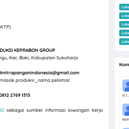
Lok
Lok
Lok
 KTP)
Lok
Lok
ODUKSI KEPRABON GROUP
angu, Kec. Baki, Kabupaten Sukoharjo
Kom
dmitrapanganindonesia@gmail.com
ru masak produksi_nama pelamar
0812 2769 1313
a l…
ID
sebagai sumber informasi lowongan kerja
kir