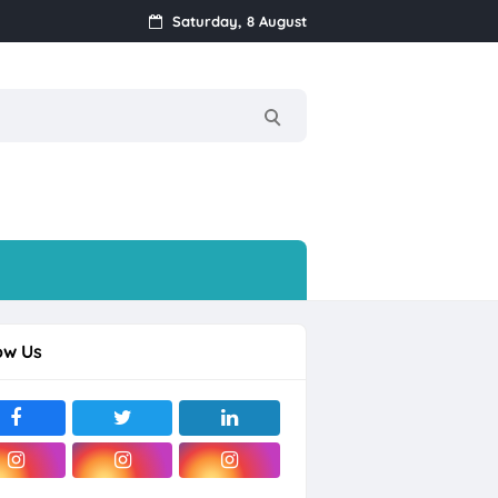
Saturday, 8 August
i Sentosa Solo
ow Us
ogja
ragan) Mijen, Semarang