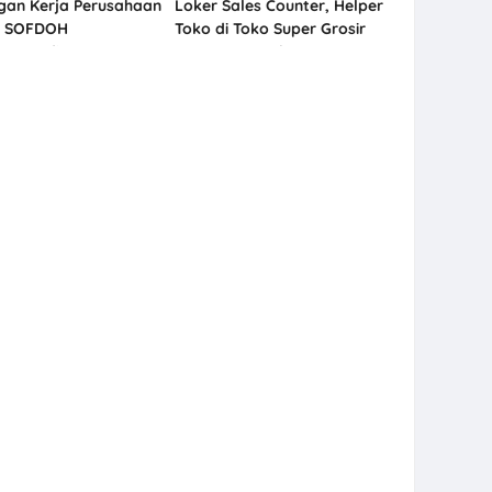
an Kerja Perusahaan
Loker Sales Counter, Helper
y SOFDOH
Toko di Toko Super Grosir
atan di Semarang,
Nonongan, Solo
dan Jogja