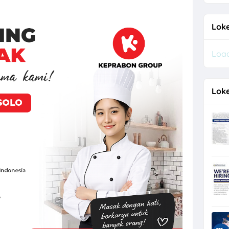
an Sukoharjo Lulusan SMA dan D3 di PT BPR Mekar Nugraha
Loke
Desain Staff, Staff Operasional, dll di PT Tri Usaha Sinar Timur Solo 
Load
 Logam Perkasa untuk 1 Posisi di Klaten
baru Lulusan D3 di Sayekti
Loke
a Perusahaan F&B di Waroeng Tokyo Semarang
marang di CV Bumi Raya Indonesia Bulan Agustus 2026
dang Produksi di Keprabon Group Sukoharjo
or Store dan Barista di Pangestu Coffee Kendal
l Sales, Social Media & Counter Officer di Indographia Prima Utama S
r Mesin Kayu, Tukang Kayu PT Venus Java Kreasindo di Solo & Sukoha
g Terbaru di Booba Bloom
a Posisi Staff Minuman, Dishwasher, Kasir, dll di Bakso Haji Mahmud