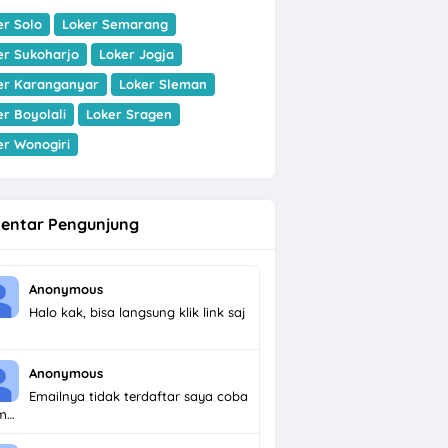
er Solo
Loker Semarang
er Sukoharjo
Loker Jogja
er Karanganyar
Loker Sleman
er Boyolali
Loker Sragen
er Wonogiri
entar Pengunjung
Anonymous
Halo kak, bisa langsung klik link saj
Anonymous
Emailnya tidak terdaftar saya coba
im…