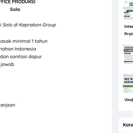
FFICE PRODUKSI
Solo
si Solo di Keprabon Group
Inte
Pra
asak minimal 1 tahun
ahan Indonesia
dan sanitasi dapur
g jawab
Vin
erjaan
Kate