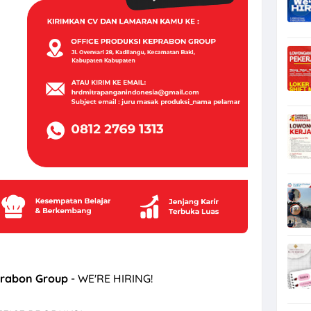
er di PT Kinarya Alihdaya Mandiri Semarang
eprabon Group
- WE'RE HIRING!