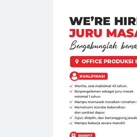
Loker Perbank
Loker Creative 
Loker PT Multi
Loker Solo Ter
Lowongan Kerj
Loker Kota Se
Loker Crew Gu
Loker Supervis
Loker Technica
Loker Operato
Loker Semaran
Loker Solo Ray