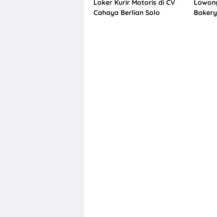
Loker Kurir Motoris di CV
Lowong
Cahaya Berlian Solo
Baker
Penemp
Solo, 