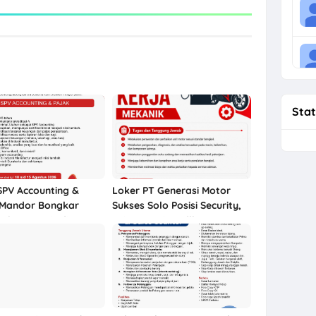
Stat
SPV Accounting &
Loker PT Generasi Motor
 Mandor Bongkar
Sukses Solo Posisi Security,
ales, Montir di CV
Driver Towing, dll
ehati Sentosa Solo