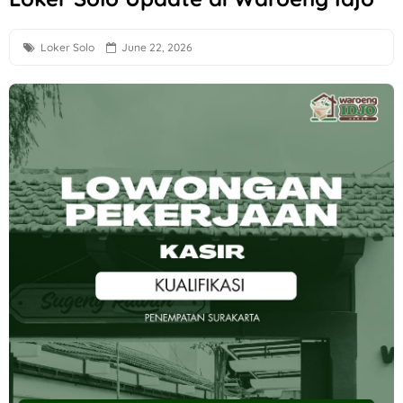
Loker Semarang Terbaru di Sego Pecel PePe
Loker Solo
June 22, 2026
Loker Solo Raya Lulusan S1 di Cerita Rasa Catering & Meet
Loker Bali Driver, Helper, Admin Cabang & Backup di PT In
Loker Agustus 2026 di Astra Daihatsu Klaten & Solo
Loker Karanganyar HRD, Gudang, Keuangan, dll di Sweet T
Lowongan Kerja F&B Solo dan Sukoharjo di Es Teh Mas Kare
Loker Solo Bulan Agustus 2026 di Kosi Kost
Loker Pabrik Pipa PVC Sukoharjo di PT Damai Global Synerg
Lowongan Kerja 10 Posisi di Candi Elektronik Sukoharjo
Loker Pecel Pepe Semarang Posisi Crew Outlet
Loker Digital Marketing Sukoharjo di PT Elvas Grafika Indone
Loker Sukoharjo 5 Posisi CV Tiga Likuid Plastindo & PT Liku