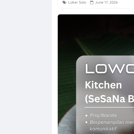
Loker Solo
June 17, 2026
Loker Solo Ray
Loker Bali Dri
Loker Agustus 
Loker Karanga
Lowongan Kerj
Loker Solo Bul
Loker Pabrik P
Lowongan Kerja
Loker Pecel P
Loker Digital 
Loker Sukoharj
Loker QC, PPIC