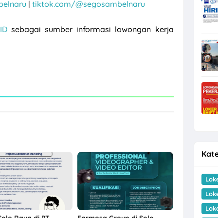
belnaru
|
tiktok.com/@segosambelnaru
ID
sebagai sumber informasi lowongan kerja
Kate
Lok
Lok
Lok
Solo Raya di PT
Farmosa Group di Solo