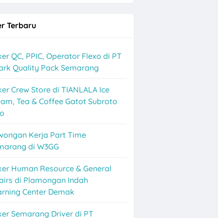
r Terbaru
er QC, PPIC, Operator Flexo di PT
ark Quality Pack Semarang
er Crew Store di TIANLALA Ice
am, Tea & Coffee Gatot Subroto
lo
wongan Kerja Part Time
marang di W3GG
ker Human Resource & General
airs di Plamongan Indah
arning Center Demak
er Semarang Driver di PT