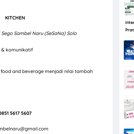
KITCHEN
Inte
Pra
i Sego Sambel Naru (SeSaNa) Solo
 & komunikatif
 food and beverage menjadi nilai tambah
0851 5617 5607
mbelnaru@gmail.com