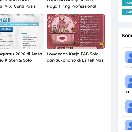
Lok
al Vita Guna Posisi
Raya Hiring Professional
Lok
t Coordinator
Videographer & Video Editor
ng, Live Streamer, dll
Kom
Agustus 2026 di Astra
Lowongan Kerja F&B Solo
su Klaten & Solo
dan Sukoharjo di Es Teh Mas
Karebet
a l…
kir