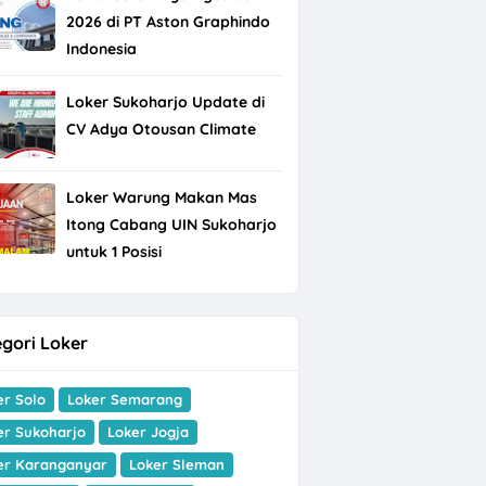
2026 di PT Aston Graphindo
Indonesia
Loker Sukoharjo Update di
CV Adya Otousan Climate
Loker Warung Makan Mas
Itong Cabang UIN Sukoharjo
untuk 1 Posisi
gori Loker
er Solo
Loker Semarang
er Sukoharjo
Loker Jogja
er Karanganyar
Loker Sleman