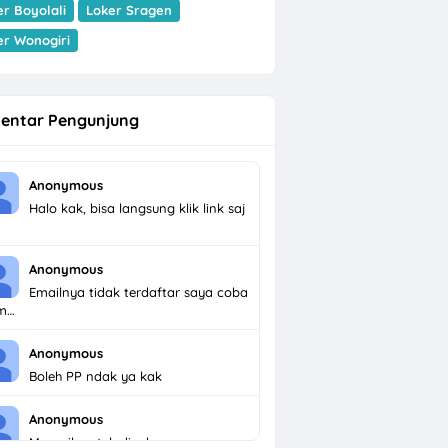
er Boyolali
Loker Sragen
er Wonogiri
entar Pengunjung
Anonymous
Halo kak, bisa langsung klik link saj
Anonymous
Emailnya tidak terdaftar saya coba
im…
Anonymous
Boleh PP ndak ya kak
Anonymous
Menarik untuk dicoba