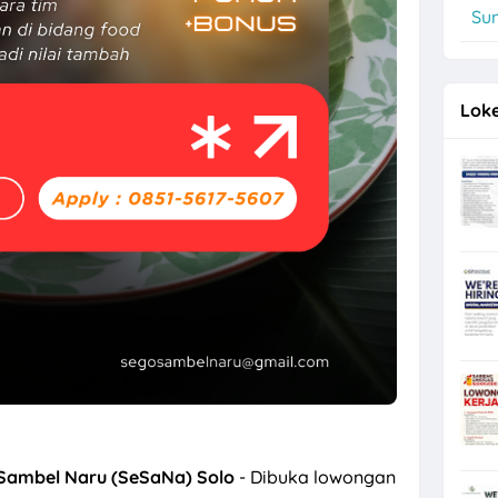
Su
re di TIANLALA Ice Cream, Tea & Coffee Gatot Subroto Solo
Loke
 Sambel Naru (SeSaNa)
Solo
- Dibuka lowongan