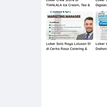
TIANLALA Ice Cream, Tea &
Digizec
Coffee Gatot Subroto Solo
Projec
Marketi
Loker Solo Raya Lulusan S1
Loker 
di Cerita Rasa Catering &
Daihat
Meeting Room