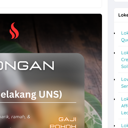
a Lulusan S1 di Cerita Rasa Catering & Meeting Room
Loke
ver, Helper, Admin Cabang & Backup di PT Indonesia Plafon Semesta
2026 di Astra Daihatsu Klaten & Solo
Lok
Qu
nyar HRD, Gudang, Keuangan, dll di Sweet Ten
a F&B Solo dan Sukoharjo di Es Teh Mas Karebet
Lok
Cre
an Agustus 2026 di Kosi Kost
So
ipa PVC Sukoharjo di PT Damai Global Synergy
Lo
 10 Posisi di Candi Elektronik Sukoharjo
Se
epe Semarang Posisi Crew Outlet
Lo
Aff
Marketing Sukoharjo di PT Elvas Grafika Indonesia
Le
o 5 Posisi CV Tiga Likuid Plastindo & PT Likuid Pharmalab Indonesia
Lok
, Operator Flexo di PT Quark Quality Pack Semarang