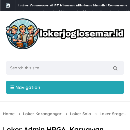
Loker Supervisor, Staff Dapur, Staff Kebersihan dan Cuci Pi
Babesen Grosir Semarang Hiring Sales Lapangan dan Adminis
Loker Solo 3 Posisi di PT Pracima Boga Sana
Loker Bulan Agustus 2026 di PT Prima Parquet Indonesia Uni
Lowongan Kerja XLC Promotor di XLSmart Semarang
Loker SPV Accounting & Pajak, Mandor Bongkar Muat, Sales,
Loker PT Generasi Motor Sukses Solo Posisi Security, Driver 
Loker Kurir Motoris di CV Cahaya Berlian Solo
☰ Navigation
Loker PROJMX Apparel Solo Baru untuk Lulusan D3/S1
Lowongan Kerja Perusahaan Bakery SOFDOH Penempatan di
Home
Loker Karanganyar
Loker Solo
Loker Sragen
Loker Sales Counter, Helper Toko di Toko Super Grosir Nono
Loker Crew Dapur, Kepala Outlet di Djuragan Group (Peny
Loker Admin HRGA, Karyawan